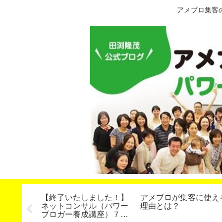
アメブロ集客
報の作り
【終了いたしました！】
アメブロが集客に使え
ネットコンサル（パワー
理由とは？
ブロガー養成講座）７４