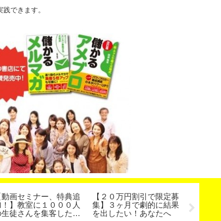
実践できます。
【動画セミナー、特典追
【２０万円割引で限定募
人気占
加！】教室に１０００人
集】３ヶ月で劇的に結果
ー！お
の生徒さんを集客した方
を出したい！あなたへ
ん引き