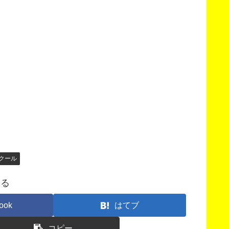
クール
する
ook
はてブ
コピー