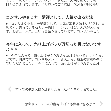
です。田渕です。コンサルメンバーさんは、結果が出ていても、
日々努力されています。「サロンのご予約は、来月も７割くらいは
埋まっています。」という状態でも、もっと、お客様に喜んでい
た...
コンサルやセミナー講師として、人気が出る方法
● コンサルやセミナー講師として、人気が出る方法まいどです。田
渕です。売れているセミナー講師、コンサルほど、人気がありま
す。わざと「人気」という言葉を使っています。コンサルやセミナ
ー講師として売れるには、２つの武器が必要なのです。・誰かに
お...
今年に入って、売り上げが５０万切った月はないです
よ＾＾
● 今年に入って、売り上げが５０万切った月はないですよ＾＾まい
どです。田渕です。コンサルメンバーさんから、最近の実績を教え
ていただきました。「今年に入って、売り上げが５０万切った月は
ないですよ＾＾」って。彼女はどんなコンサルを受けたのか？記...
すべての参加人数を計算したら、延べ１０００名でした。
教室やレッスンの価格を上げても集客できるか？