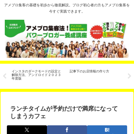
アメブロ集客の基礎を初歩から徹底解説。ブログ初心者の方もアメブロ集客を
今すぐ実践できます。
ジ
インスタのダークモードの設定と
記事下のお店情報の作り方
【
い
解除方法、アンドロイド２０２３
室
年度版
し
ランチタイムが予約だけで満席になって
しまうカフェ