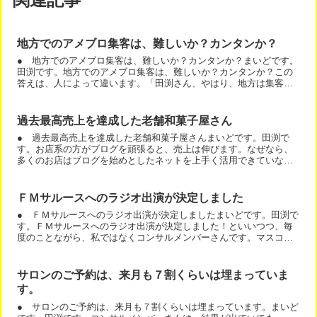
地方でのアメブロ集客は、難しいか？カンタンか？
● 地方でのアメブロ集客は、難しいか？カンタンか？まいどです。
田渕です。地方でのアメブロ集客は、難しいか？カンタンか？この
答えは、人によって違います。「田渕さん、やはり、地方は集客で
きないですよね。」という意見をいう人は、東京に引っ越したら...
過去最高売上を達成した老舗和菓子屋さん
● 過去最高売上を達成した老舗和菓子屋さんまいどです。田渕で
す。お店系の方がブログを頑張ると、売上は伸びます。なぜなら、
多くのお店はブログを始めとしたネットを上手く活用できていない
からです。アメブロをうまく使えると、その分、売上が伸びま
す。...
ＦＭサルースへのラジオ出演が決定しました
● ＦＭサルースへのラジオ出演が決定しましたまいどです。田渕で
す。ＦＭサルースへのラジオ出演が決定しました！といいつつ、毎
度のことながら、私ではなくコンサルメンバーさんです。マスコミ
露出が増えるのも、私のコンサルの特徴です。でもまあ、何も仕...
サロンのご予約は、来月も７割くらいは埋まっていま
す。
● サロンのご予約は、来月も７割くらいは埋まっています。まいど