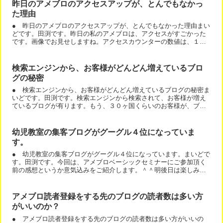
昨日のアメブロのアクセスアップが、とんでもなかっ
た理由
● 昨日のアメブロのアクセスアップが、とんでもなかった理由まい
どです。田渕です。昨日の私のアメブロは、アクセスがすごかった
です。画像でお見せしますね。アクセスカウンターの数値は、１８
４８アクセス。これは、ユニークアクセス数です。２回見た人は...
検索エンジンから、お客様がどんどん増えているブロ
グの秘密
● 検索エンジンから、お客様がどんどん増えているブログの秘密ま
いどです。田渕です。検索エンジンから検索されて、お客様が増え
ているブログが有ります。もう、３０ヶ国くらいのお客様が、ブロ
グ経由で申し込みされています。こちらのブログです。検索エン...
幼児教室の集客ブログがグーグル４位になっていま
す。
● 幼児教室の集客ブログがグーグル４位になっています。まいどで
す。田渕です。今回は、アメブロベーシックセミナーにご参加頂く
前の感想というか意気込みをご紹介します。＾＾明後日は楽しみに
している講座があります！私のブログの師匠田渕さんのアメブロ...
アメブロ読者登録をする先のブログの読者数は多い方
がいいのか？
● アメブロ読者登録をする先のブログの読者数は多い方がいいの