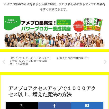
アメブロ集客の基礎を初歩から徹底解説。ブログ初心者の方もアメブロ集客を
今すぐ実践できます。
え
【終了いたしました！】ネットコ
記事下のお店情報の作り方
【
」
ンサル（パワーブロガー養成講
ル
座）７４次募集
で
アメブロアクセスアップで１０００アク
セス以上、増えた魔法の方法