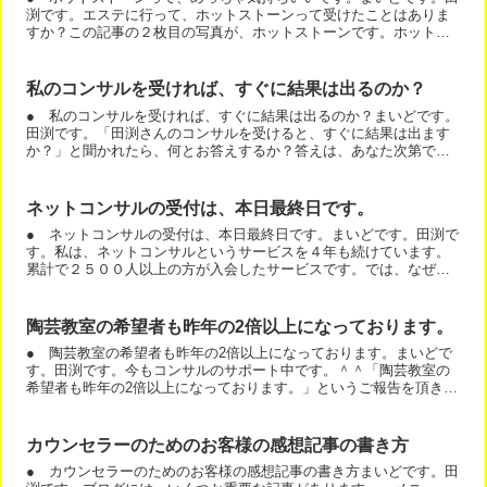
渕です。エステに行って、ホットストーンって受けたことはありま
すか？この記事の２枚目の写真が、ホットストーンです。ホットス
トーンというと、背中に丸い平たい石を載せている写真が多いの...
私のコンサルを受ければ、すぐに結果は出るのか？
● 私のコンサルを受ければ、すぐに結果は出るのか？まいどです。
田渕です。「田渕さんのコンサルを受けると、すぐに結果は出ます
か？」と聞かれたら、何とお答えするか？答えは、あなた次第で
す。１番早いパターンは、すでにある程度、最低でも５０万くら
い...
ネットコンサルの受付は、本日最終日です。
● ネットコンサルの受付は、本日最終日です。まいどです。田渕で
す。私は、ネットコンサルというサービスを４年も続けています。
累計で２５００人以上の方が入会したサービスです。では、なぜ、
こんなことになったのでしょう？答えは簡単です。１：無料であ...
陶芸教室の希望者も昨年の2倍以上になっております。
● 陶芸教室の希望者も昨年の2倍以上になっております。まいどで
す。田渕です。今もコンサルのサポート中です。＾＾「陶芸教室の
希望者も昨年の2倍以上になっております。」というご報告を頂きま
した。ご相談に添えて、成果を皆さん書いてくださるんですね...
カウンセラーのためのお客様の感想記事の書き方
● カウンセラーのためのお客様の感想記事の書き方まいどです。田