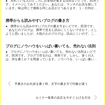
● 売れている人のところにお客様が集まる法則まいどです。田渕で
す。イメージしてみてください。あなたは、ランチのお店を探して
います。味は同じで価格も同じお店が２つあります。１：行列がで
きているお店 ２：行列ができていないお店どっちが美味しそう...
携帯からも読みやすいブログの書き方
● 携帯からも読みやすいブログの書き方まいどです。田渕です。
「あなたのブログは、携帯で見ると読みにくくないですか？」とし
ようと思いましたが、大抵の人のブログは、読みにくいので、この
記事タイトルです。（笑）ブログの記事は、パソコンでも携帯で
も...
ブログにノウハウをいっぱい書いても、売れない法則
● ブログにノウハウをいっぱい書いても、売れない法則まいどで
す。田渕です。ブログで売るのは、簡単です。しかし、多くの人
は、何を書くか？を間違っています。ノウハウを、いっぱい書いて
いるのですね。では、何を書けば売れるのか？何を見せれば売れる
の...
手書きのお礼状を書く時、文字の書き方で印象が違う
セミナー集客の反応を今すぐ上げる方法