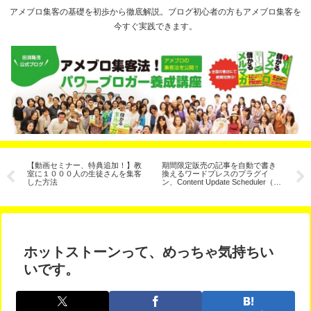
アメブロ集客の基礎を初歩から徹底解説。ブログ初心者の方もアメブロ集客を
今すぐ実践できます。
え
【動画セミナー、特典追加！】教
期間限定販売の記事を自動で書き
【
」
室に１０００人の生徒さんを集客
換えるワードプレスのプラグイ
月
した方法
ン、Content Update Scheduler（コ
た
ンテンツ予約更新）
ホットストーンって、めっちゃ気持ちい
いです。