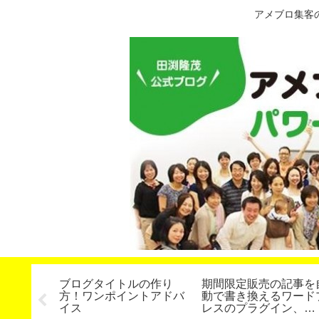
アメブロ集客
定】スタ
ブログタイトルの作り
期間限定販売の記事を
第２７期
方！ワンポイントアドバ
動で書き換えるワード
いたしま
イス
レスのプラグイン、