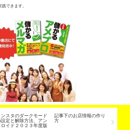
実践できます。
インスタのダークモード
記事下のお店情報の作り
セミナ
の設定と解除方法、アン
方
にする
ドロイド２０２３年度版
講師養