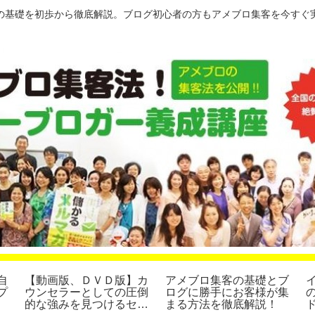
の基礎を初歩から徹底解説。ブログ初心者の方もアメブロ集客を今すぐ
自
【動画版、ＤＶＤ版】カ
アメブロ集客の基礎とブ
プ
ウンセラーとしての圧倒
ログに勝手にお客様が集
的な強みを見つけるセミ
まる方法を徹底解説！