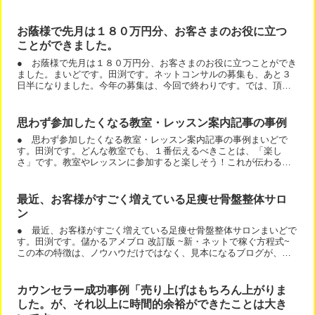
６月と比べると、今年の６月は２３万７千円アップ！」というこ...
お蔭様で先月は１８０万円分、お客さまのお役に立つ
ことができました。
● お蔭様で先月は１８０万円分、お客さまのお役に立つことができ
ました。まいどです。田渕です。ネットコンサルの募集も、あと３
日半になりました。今年の募集は、今回で終わりです。では、頂き
ました感想をご紹介しますね。田渕さんのコンサルは、今年の６...
思わず参加したくなる教室・レッスン案内記事の事例
● 思わず参加したくなる教室・レッスン案内記事の事例まいどで
す。田渕です。どんな教室でも、１番伝えるべきことは、「楽し
さ」です。教室やレッスンに参加すると楽しそう！これが伝わると
行きたくなります。特に、写真が重要です。例えば、この記事の写
真...
最近、お客様がすごく増えている足痩せ骨盤整体サロ
ン
● 最近、お客様がすごく増えている足痩せ骨盤整体サロンまいどで
す。田渕です。儲かるアメブロ 改訂版 ~新・ネットで稼ぐ方程式~
この本の特徴は、ノウハウだけではなく、見本になるブログが、い
っぱい掲載されていることです。そして、本に連動して、私...
カウンセラー成功事例「売り上げはもちろん上がりま
した。が、それ以上に時間的余裕ができたことは大き