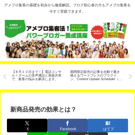
アメブロ集客の基礎を初歩から徹底解説。ブログ初心者の方もアメブロ集客を
今すぐ実践できます。
【８月１０日まで！】電話コンサ
期間限定販売の記事を自動で書き
【
ル！ズームの音声通話と画面共有
換えるワードプレスのプラグイ
ー
で、集客の悩みを解決します。
ン、Content Update Scheduler（コ
る
ンテンツ予約更新）
新商品発売の効果とは？
X
Facebook
はてブ