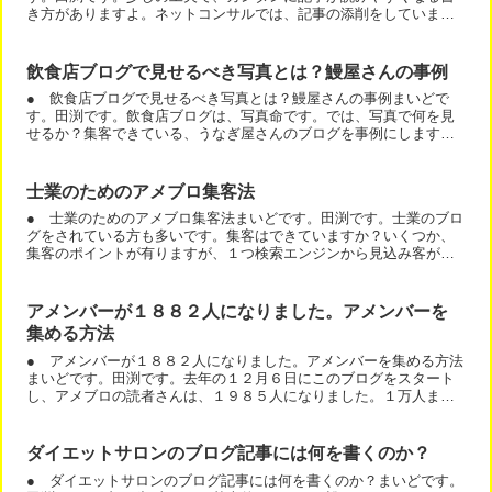
き方がありますよ。ネットコンサルでは、記事の添削をしていま
す。その中の重要項目の１つです。コンサルを受けられると、必
ず、...
飲食店ブログで見せるべき写真とは？鰻屋さんの事例
● 飲食店ブログで見せるべき写真とは？鰻屋さんの事例まいどで
す。田渕です。飲食店ブログは、写真命です。では、写真で何を見
せるか？集客できている、うなぎ屋さんのブログを事例にします。
まずは、見本の記事をご覧下さい。食べたくなりましたか？
（笑）...
士業のためのアメブロ集客法
● 士業のためのアメブロ集客法まいどです。田渕です。士業のブロ
グをされている方も多いです。集客はできていますか？いくつか、
集客のポイントが有りますが、１つ検索エンジンから見込み客が集
まるブログを作る方法をお話します。こちらにくわしく解説しま...
アメンバーが１８８２人になりました。アメンバーを
集める方法
● アメンバーが１８８２人になりました。アメンバーを集める方法
まいどです。田渕です。去年の１２月６日にこのブログをスタート
し、アメブロの読者さんは、１９８５人になりました。１万人ま
で、あと８０００人位です。最初に作ったアメブロは、読者数９
８...
ダイエットサロンのブログ記事には何を書くのか？
● ダイエットサロンのブログ記事には何を書くのか？まいどです。