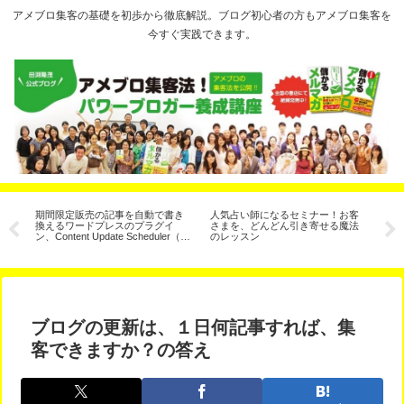
アメブロ集客の基礎を初歩から徹底解説。ブログ初心者の方もアメブロ集客を
今すぐ実践できます。
期間限定販売の記事を自動で書き
人気占い師になるセミナー！お客
ア
換えるワードプレスのプラグイ
さまを、どんどん引き寄せる魔法
手
ン、Content Update Scheduler（コ
のレッスン
説
ンテンツ予約更新）
ブログの更新は、１日何記事すれば、集
客できますか？の答え