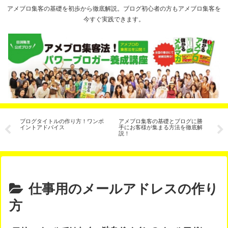
アメブロ集客の基礎を初歩から徹底解説。ブログ初心者の方もアメブロ集客を
今すぐ実践できます。
ル
ブログタイトルの作り方！ワンポ
アメブロ集客の基礎とブログに勝
ア
イントアドバイス
手にお客様が集まる方法を徹底解
は
説！
仕事用のメールアドレスの作り
方