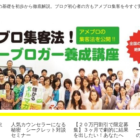
の基礎を初歩から徹底解説。ブログ初心者の方もアメブロ集客を今すぐ
ミ
人気カウンセラーになる
【２０万円割引で限定募
秘密 シークレット対談
集】３ヶ月で劇的に結果
セミナー
を出したい！あなたへ