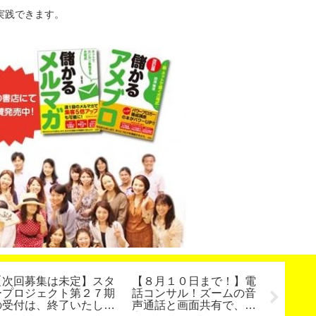
実践できます。
【次回募集は未定】スタ
【８月１０日まで！】電
インス
ープロジェクト第２７期
話コンサル！ズームの音
の設定
の受付は、終了いたしま
声通話と画面共有で、集
ドロイ