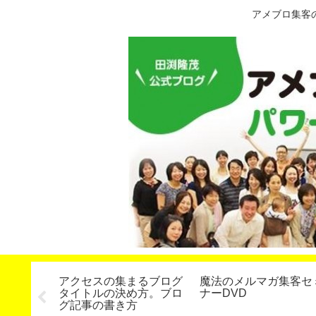
アメブロ集客
した！】
アクセスの集まるブログ
魔法のメルマガ集客セ
（パワー
タイトルの決め方。ブロ
ナーDVD
座）７４
グ記事の書き方