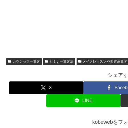
カウンセラー集客
セミナー集客法
メイクレッスンや美容系集客
シェア
X
Faceb
LINE
kobewebを