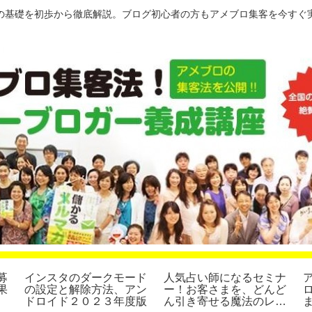
の基礎を初歩から徹底解説。ブログ初心者の方もアメブロ集客を今すぐ
募
インスタのダークモード
人気占い師になるセミナ
果
の設定と解除方法、アン
ー！お客さまを、どんど
ドロイド２０２３年度版
ん引き寄せる魔法のレッ