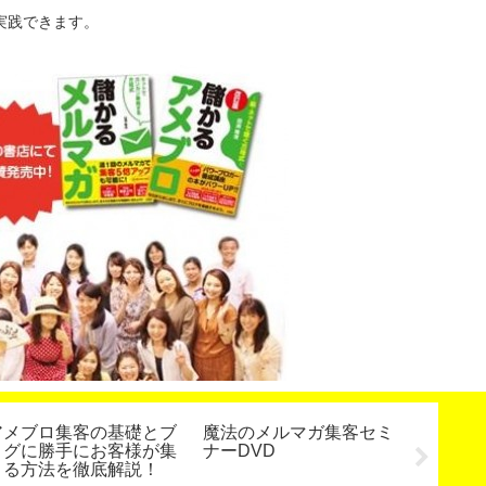
実践できます。
アメブロ集客の基礎とブ
魔法のメルマガ集客セミ
【終了
ログに勝手にお客様が集
ナーDVD
ネット
まる方法を徹底解説！
ブロガ