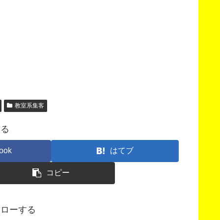
教室系集客
する
ook
はてブ
コピー
フォローする