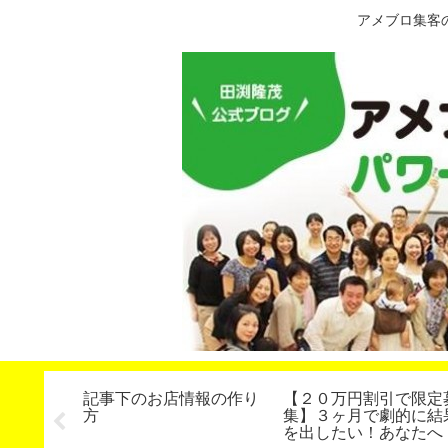
アメブロ集客
即日満席
記事下のお店情報の作り
【２０万円割引で限定
セミナー
方
集】３ヶ月で劇的に結
ル通信
を出したい！あなたへ