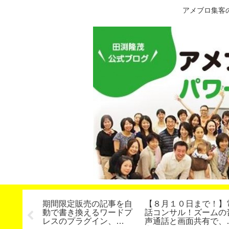
アメブロ集客
に使える
期間限定販売の記事を自
【８月１０日まで！】
動で書き換えるワードプ
話コンサル！ズームの
レスのプラグイン、
声通話と画面共有で、