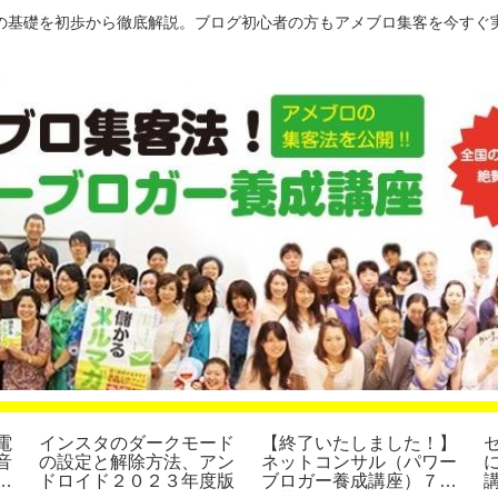
の基礎を初歩から徹底解説。ブログ初心者の方もアメブロ集客を今すぐ
電
インスタのダークモード
【終了いたしました！】
音
の設定と解除方法、アン
ネットコンサル（パワー
集
ドロイド２０２３年度版
ブロガー養成講座）７４