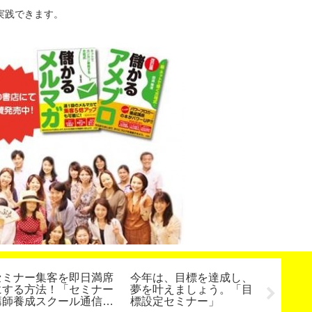
実践できます。
セミナー集客を即日満席
今年は、目標を達成し、
魔法の
にする方法！「セミナー
夢を叶えましょう。「目
ナーDV
講師養成スクール通信
標設定セミナー」