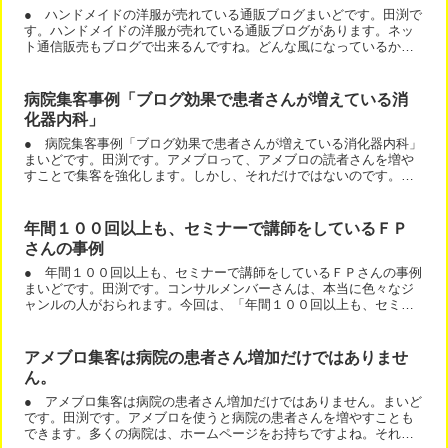
● ハンドメイドの洋服が売れている通販ブログまいどです。田渕で
す。ハンドメイドの洋服が売れている通販ブログがあります。ネッ
ト通信販売もブログで出来るんですね。どんな風になっているか？
は、こちらに書きました。
病院集客事例「ブログ効果で患者さんが増えている消
化器内科」
● 病院集客事例「ブログ効果で患者さんが増えている消化器内科」
まいどです。田渕です。アメブロって、アメブロの読者さんを増や
すことで集客を強化します。しかし、それだけではないのです。例
えば、アメブロの読者さんが、私を入れて５人のブログでも、患...
年間１００回以上も、セミナーで講師をしているＦＰ
さんの事例
● 年間１００回以上も、セミナーで講師をしているＦＰさんの事例
まいどです。田渕です。コンサルメンバーさんは、本当に色々なジ
ャンルの人がおられます。今回は、「年間１００回以上も、セミナ
ーで講師をしているＦＰさん」の事例です。実は、彼は、面白い...
アメブロ集客は病院の患者さん増加だけではありませ
ん。
● アメブロ集客は病院の患者さん増加だけではありません。まいど
です。田渕です。アメブロを使うと病院の患者さんを増やすことも
できます。多くの病院は、ホームページをお持ちですよね。それ以