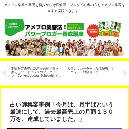
アメブロ集客の基礎を初歩から徹底解説。ブログ初心者の方もアメブロ集客を
今すぐ実践できます。
と
期間限定販売の記事を自動で書き
人気カウンセラーになる秘密 シ
ア
３
換えるワードプレスのプラグイ
ークレット対談セミナー
手
ン、Content Update Scheduler（コ
説
ンテンツ予約更新）
占い師集客事例「今月は、月半ばという
最速にして、過去最高売上の月商１３０
万を、達成していました。」