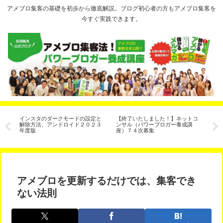
アメブロ集客の基礎を初歩から徹底解説。ブログ初心者の方もアメブロ集客を
今すぐ実践できます。
インスタのダークモードの設定と
【終了いたしました！】ネットコ
ア
解除方法、アンドロイド２０２３
ンサル（パワーブロガー養成講
は
年度版
座）７４次募集
アメブロを更新するだけでは、集客でき
ない法則