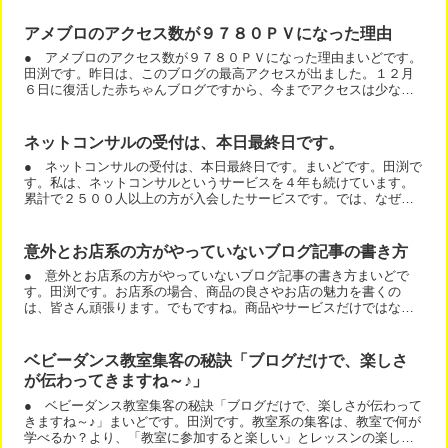
アメブロのアクセス数が９７８０ＰＶになった理由
● アメブロのアクセス数が９７８０ＰＶになった理由まいどです。
田渕です。昨日は、このブログの最高アクセスが出ました。１２月
６日に復活した赤ちゃんブログですから、今までアクセスは少ない
状況でした。昨日は、突然のブログアクセスアップです。まずは...
ネットコンサルの受付は、本日最終日です。
● ネットコンサルの受付は、本日最終日です。まいどです。田渕で
す。私は、ネットコンサルというサービスを４年も続けています。
累計で２５００人以上の方が入会したサービスです。では、なぜ、
こんなことになったのでしょう？答えは簡単です。１：無料であ...
意外とお店系の方がやっていないブログ記事の書き方
● 意外とお店系の方がやっていないブログ記事の書き方まいどで
す。田渕です。お店系の場合、商品の良さやお店の魅力を書くの
は、皆さん頑張ります。でもですね。商品やサービスだけではない
んです。お店の武器は、「人」なのです。スタッフさんについて書
い...
ベビーダンス教室集客の秘訣「ブログだけで、楽しさ
が伝わってきますね～♪」
● ベビーダンス教室集客の秘訣「ブログだけで、楽しさが伝わって
きますね～♪」まいどです。田渕です。教室系の集客は、教室で何が
学べるか？より、「教室に参加すると楽しい」とレッスンの楽しさ