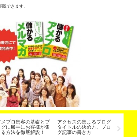
実践できます。
アメブロ集客の基礎とブ
アクセスの集まるブログ
人気カ
ログに勝手にお客様が集
タイトルの決め方。ブロ
秘密 
まる方法を徹底解説！
グ記事の書き方
セミナ