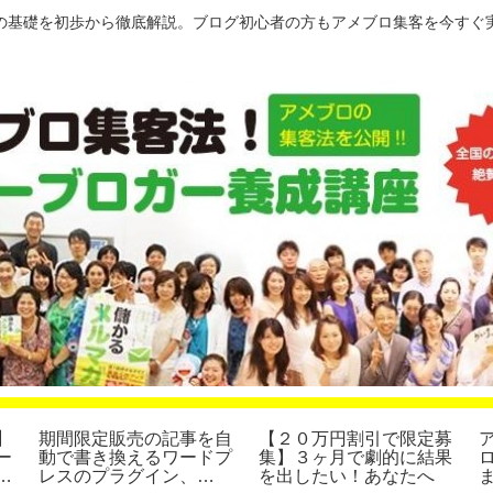
の基礎を初歩から徹底解説。ブログ初心者の方もアメブロ集客を今すぐ
】
期間限定販売の記事を自
【２０万円割引で限定募
ー
動で書き換えるワードプ
集】３ヶ月で劇的に結果
４
レスのプラグイン、
を出したい！あなたへ