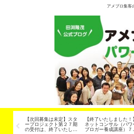
アメブロ集客
の作り
【次回募集は未定】スタ
【終了いたしました！
トアドバ
ープロジェクト第２７期
ネットコンサル（パワ
の受付は、終了いたしま
ブロガー養成講座）７