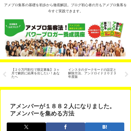
アメブロ集客の基礎を初歩から徹底解説。ブログ初心者の方もアメブロ集客を
今すぐ実践できます。
き
【２０万円割引で限定募集】３ヶ
インスタのダークモードの設定と
人
月で劇的に結果を出したい！あな
解除方法、アンドロイド２０２３
ー
r（コ
たへ
年度版
アメンバーが１８８２人になりました。
アメンバーを集める方法