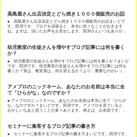
記事をサッとご覧下さい。次は、こちらの記事をサッとご覧下さ...
高島屋さん出店決定とどら焼き１０００個販売のお話
● 高島屋さん出店決定とどら焼き１０００個販売のお話まいどで
す。田渕です。ブログを頑張ると、本当に色々なことがおきます
ね。まずは、頂いたお声をお見せします。田渕さんいつもありがと
うございます！実は、実は～！！また、ブログがきっかけで、すご
い...
幼児教室の生徒さんを増やすブログ記事には何を書く
か？
● 幼児教室の生徒さんを増やすブログ記事には何を書くか？まいど
です。田渕です。幼児教室の生徒さんを増やすブログ記事には何を
書くか？実は、教室系は、何を習えるか？より、重要なのがレッス
ンが楽しいか？です。例えば、こんな記事をご覧ください。・楽...
アメブロのニックネーム、あなたのお名前は本当に全
て「ひらがな」なのですか？
● アメブロのニックネーム、あなたのお名前は本当に全て「ひらが
な」なのですか？まいどです。田渕です。アメブロを見ていると、
おかしいなあと思うことが多々あります。例えば、お名前です。た
ぶちたかしげ、みたいな全部ひらがなのお名前は、変ですよね。...
セミナーに集客するブログ記事の書き方
● セミナーに集客するブログ記事の書き方まいどです。田渕です。