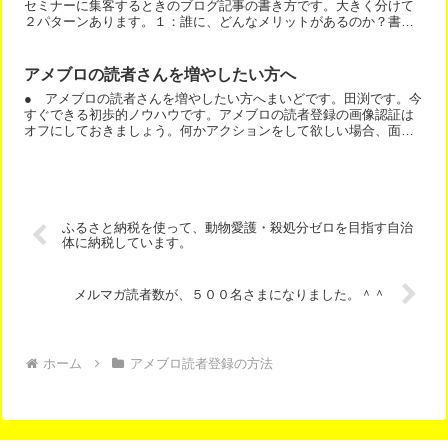
セミナーに集客するときのブログ記事の書き方です。大きく分けて
２パターンあります。１：誰に、どんなメリットがあるのか？書く
こういう人が来るとこうなるセミナーです。こういう悩みが解決...
アメブロの読者さんを増やしたい方へ
● アメブロの読者さんを増やしたい方へまいどです。田渕です。今
すぐできる初歩的ノウハウです。アメブロの読者登録の画像認証は
オフにしておきましょう。何かアクションをして欲しい場合、面倒
になることはできるだけ排除する。そうしないと面倒を理由にや...
ふるさと納税を使って、動物愛護・殺処分ゼロを目指す自治
体に納税しています。
メルマガ読者数が、５００名さまになりました。＾＾
ホーム
アメブロ読者登録の方法