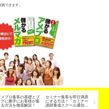
実践できます。
アメブロ集客の基礎とブ
セミナー集客を即日満席
人気占
ログに勝手にお客様が集
にする方法！「セミナー
ー！お
まる方法を徹底解説！
講師養成スクール通信
ん引き