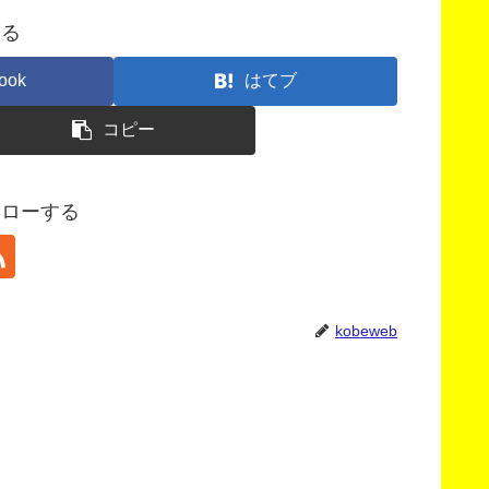
する
ook
はてブ
コピー
フォローする
kobeweb