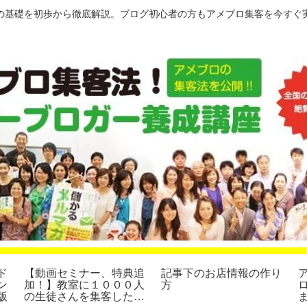
の基礎を初歩から徹底解説。ブログ初心者の方もアメブロ集客を今すぐ
ド
【動画セミナー、特典追
記事下のお店情報の作り
ン
加！】教室に１０００人
方
版
の生徒さんを集客した方