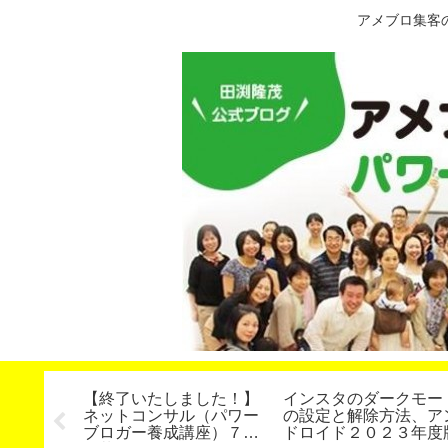
アメブロ集客
達成し、
【終了いたしました！】
インスタのダークモー
う。「目
ネットコンサル（パワー
の設定と解除方法、ア
」
ブロガー養成講座）７４
ドロイド２０２３年度