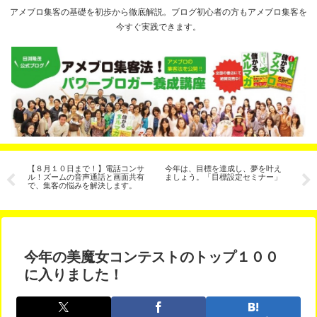
アメブロ集客の基礎を初歩から徹底解説。ブログ初心者の方もアメブロ集客を
今すぐ実践できます。
VD
【８月１０日まで！】電話コンサ
今年は、目標を達成し、夢を叶え
【
ル！ズームの音声通話と画面共有
ましょう。「目標設定セミナー」
月
で、集客の悩みを解決します。
た
今年の美魔女コンテストのトップ１００
に入りました！