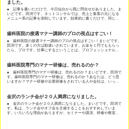
ました。
● 記事を書いただけで、今日仙台から既に問合せがありました。ま
いどです。田渕です。ネットコンサルでは、売上と集客の元になる
メニュー系の記事を添削しています。効果的に書くだけで、同じア
クセスでも反応が違うからです。「記事を書いただけで、今日仙...
歯科医院の接遇マナー講師のプロの視点はすごい！
● 歯科医院の接遇マナー講師のプロの視点はすごい！まいどです。
田渕です。多くの方は勘違いされています。お金を１円でももらっ
たら、プロです。仕事にするということは、プロフェッショナルな
仕事の仕方や考え方を持っている必要があるのです。１年間、週...
歯科医院専門のマナー研修は、売れるのか？
● 歯科医院専門のマナー研修は、売れるのか？まいどです。田渕で
す。歯科医院専門のマナー研修は、売れるのか？あなたは、どう思
いますか？マナー研修や企業研修をされている人や会社は、いっぱ
いあります。歯科医院まで、しぼって売れるのか？答えは売れま...
金沢のランチ会が２０人満席になりました。
● 金沢のランチ会が２０人満席になりました。まいどです。田渕で
す。私は、ランチ会やオフ会を主催することをおすすめしていま
す。いろいろな理由がありますが、セミナーや講演、研修や教室な
どをされている場合、その集客の練習になるのです。セミナーも
オ...