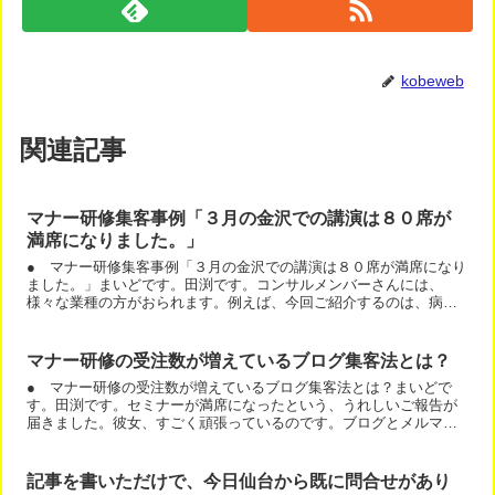
kobeweb
関連記事
マナー研修集客事例「３月の金沢での講演は８０席が
満席になりました。」
● マナー研修集客事例「３月の金沢での講演は８０席が満席になり
ました。」まいどです。田渕です。コンサルメンバーさんには、
様々な業種の方がおられます。例えば、今回ご紹介するのは、病院
専門のマナー研修をされている久保さんです。３月の金沢での講
演...
マナー研修の受注数が増えているブログ集客法とは？
● マナー研修の受注数が増えているブログ集客法とは？まいどで
す。田渕です。セミナーが満席になったという、うれしいご報告が
届きました。彼女、すごく頑張っているのです。ブログとメルマガ
の強化を毎日必死でされています。そして、もう１つ効果的だっ
た...
記事を書いただけで、今日仙台から既に問合せがあり