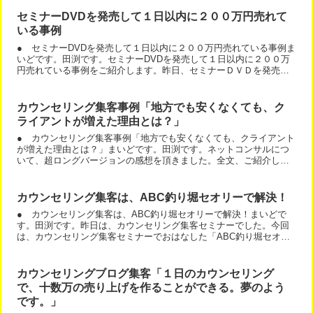
セミナーDVDを発売して１日以内に２００万円売れて
いる事例
● セミナーDVDを発売して１日以内に２００万円売れている事例ま
いどです。田渕です。セミナーDVDを発売して１日以内に２００万
円売れている事例をご紹介します。昨日、セミナーＤＶＤを発売さ
れて、もう７１本売れています。１セット３万円ですので、...
カウンセリング集客事例「地方でも安くなくても、ク
ライアントが増えた理由とは？」
● カウンセリング集客事例「地方でも安くなくても、クライアント
が増えた理由とは？」まいどです。田渕です。ネットコンサルにつ
いて、超ロングバージョンの感想を頂きました。全文、ご紹介しま
すね。地方でも、安くない価格でもカウンセリングが売れるとい...
カウンセリング集客は、ABC釣り堀セオリーで解決！
● カウンセリング集客は、ABC釣り堀セオリーで解決！まいどで
す。田渕です。昨日は、カウンセリング集客セミナーでした。今回
は、カウンセリング集客セミナーでおはなした「ABC釣り堀セオリ
ー」についてシェアしますね。その前に、ご参加いただいた方...
カウンセリングブログ集客「１日のカウンセリング
で、十数万の売り上げを作ることができる。夢のよう
です。」