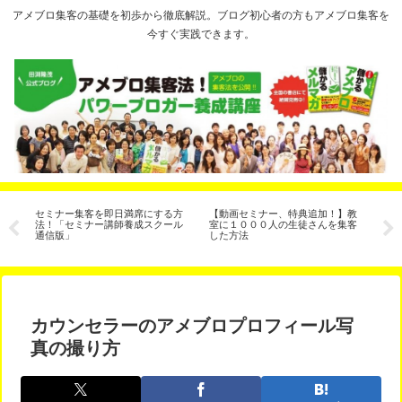
アメブロ集客の基礎を初歩から徹底解説。ブログ初心者の方もアメブロ集客を
今すぐ実践できます。
セミナー集客を即日満席にする方
【動画セミナー、特典追加！】教
ブ
法！「セミナー講師養成スクール
室に１０００人の生徒さんを集客
イ
通信版」
した方法
カウンセラーのアメブロプロフィール写
真の撮り方