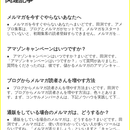
メルマガを今すぐやらないあなたへ
● メルマガを今すぐやらないあなたへまいどです。田渕です。アメ
ブロ集客は、ブログとメルマガがセットです。メルマガをスタート
していないと、初期集客の読者登録すらできません。メルマガをや
りましょうね。とお話すると、そのうちやります。と言われる人...
アマゾンキャンペーンはいつですか？
● アマゾンキャンペーンはいつですか？まいどです。田渕です。
「アマゾンキャンペーンはいつですか？」って質問がありました。
質問をくださったのは、彼です。儲かるメルマガのアマゾンキャン
ペーンは、４月２２日から４月３０日です。もし、キャンペーン
を...
ブログからメルマガ読者さんを増やす方法
● ブログからメルマガ読者さんを増やす方法まいどです。田渕で
す。ブログからメルマガ読者さんを増やす方法は、色々とありま
す。まず、コンサルメンバーさんは、下記ノウハウを実践して下さ
い。アメブロで始めるメルマガスタートマニュアルでは、事例を見
せ...
通販をしている場合のメルマガは、どうするか？
● 通販をしている場合のメルマガは、どうするか？まいどです。田
渕です。メルマガほど、使い方がわかっていない人が多いツールは
ないですね。「メルマガ送りましょう」といいますと「キャンペー