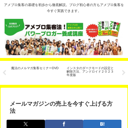
アメブロ集客の基礎を初歩から徹底解説。ブログ初心者の方もアメブロ集客を
今すぐ実践できます。
き
魔法のメルマガ集客セミナーDVD
インスタのダークモードの設定と
セ
解除方法、アンドロイド２０２３
法
r（コ
年度版
通
メールマガジンの売上を今すぐ上げる方
法