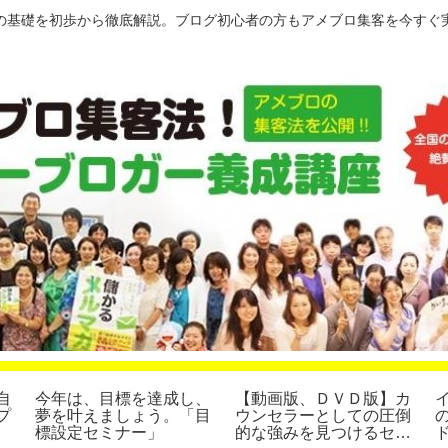
の基礎を初歩から徹底解説。ブログ初心者の方もアメブロ集客を今すぐ
自
今年は、目標を達成し、
【動画版、ＤＶＤ版】カ
プ
夢を叶えましょう。「目
ウンセラーとしての圧倒
標設定セミナー」
的な強みを見つけるセミ