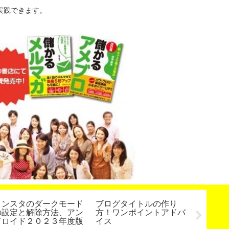
実践できます。
インスタのダークモード
ブログタイトルの作り
メルマ
の設定と解除方法、アン
方！ワンポイントアドバ
ドロイド２０２３年度版
イス