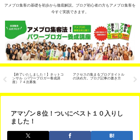
アメブロ集客の基礎を初歩から徹底解説。ブログ初心者の方もアメブロ集客を
今すぐ実践できます。
ジ
【終了いたしました！】ネットコ
アクセスの集まるブログタイトル
今
い
ンサル（パワーブロガー養成講
の決め方。ブログ記事の書き方
ま
座）７４次募集
アマゾン８位！ついにベスト１０入りし
ました！