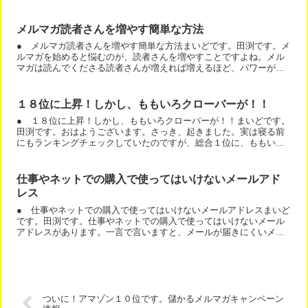
マガを増やす役目は、ブログやホームページです。逆にメルマガ...
メルマガ読者さんを増やす簡単な方法
● メルマガ読者さんを増やす簡単な方法まいどです。田渕です。メ
ルマガを始めると悩むのが、読者さんを増やすことですよね。メル
マガは読んでくださる読者さんが増えれば増えるほど、パワーが出
ます。この事については、もうすぐ発売の「儲かるメルマガ」と...
１８位に上昇！しかし、ももいろクローバーが！！
● １８位に上昇！しかし、ももいろクローバーが！！まいどです。
田渕です。おはようございます。さっき、起きました。実は寝る前
にもランキングチェックしていたのですが、総合１位に、ももいろ
クローバーの本が彗星のように現れました。クイック・ジャパン...
仕事やネットでの購入で使ってはいけないメールアド
レス
● 仕事やネットでの購入で使ってはいけないメールアドレスまいど
です。田渕です。仕事やネットでの購入で使ってはいけないメール
アドレスがあります。一言で言いますと、メールが届きにくいメー
ルアドレスです。例えば、携帯キャリア系のメールアドレスは、...
ついに！アマゾン１０位です。儲かるメルマガキャンペーン