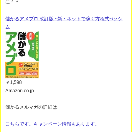
に＾＾
儲かるアメブロ 改訂版 ~新・ネットで稼ぐ方程式~/ソシ
ム
￥1,598
Amazon.co.jp
儲かるメルマガの詳細は、
こちらです。キャンペーン情報もあります。