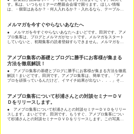
す。私は、いつもセミナーの懇親会会場で困ります。ほしい情報
は、・個室はあるか？・何人入れるか？・入れるなら、テーブルや
椅子の配置は？なんかが知りたいことなんです。でも、ぐるなびや
食...
メルマガを今すぐやらないあなたへ
● メルマガを今すぐやらないあなたへまいどです。田渕です。アメ
ブロ集客は、ブログとメルマガがセットです。メルマガをスタート
していないと、初期集客の読者登録すらできません。メルマガをや
りましょうね。とお話すると、そのうちやります。と言われる人...
アメブロ集客の基礎とブログに勝手にお客様が集まる
方法を徹底解説！
● アメブロ集客の基礎とブログに勝手にお客様が集まる方法を徹底
解説！まいどです。田渕です。アメブロ集客は、簡単です。「アメ
ブロを頑張っているんだけど、イマイチ結果が出ない．．．」その
理由は、ブログの基礎ができていないだけなのです。逆に言うと...
アメブロ集客について杉浦さんとの対談セミナーＤＶ
Ｄをリリースします。
● アメブロ集客について杉浦さんとの対談セミナーＤＶＤをリリー
スします。まいどです。田渕です。もうすぐ、アメブロ集客につい
て杉浦さんとの対談セミナーＤＶＤをリリースします。この写真の
セミナーＤＶＤです。今、ＤＶＤを再度チェックしながら、どん...