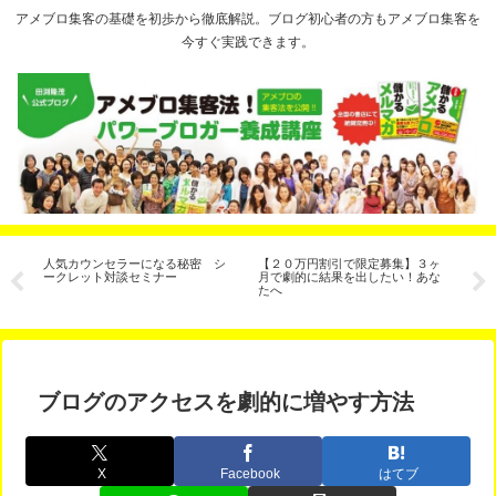
アメブロ集客の基礎を初歩から徹底解説。ブログ初心者の方もアメブロ集客を
今すぐ実践できます。
コ
人気カウンセラーになる秘密 シ
【２０万円割引で限定募集】３ヶ
イ
ークレット対談セミナー
月で劇的に結果を出したい！あな
解
たへ
年
ブログのアクセスを劇的に増やす方法
X
Facebook
はてブ