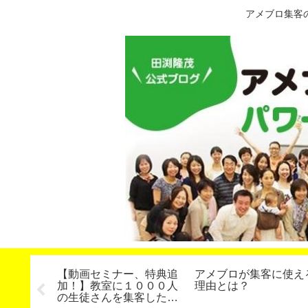
アメブロ集客
クモード
【動画セミナー、特典追
アメブロが集客に使え
法、アン
加！】教室に１０００人
理由とは？
３年度版
の生徒さんを集客した方