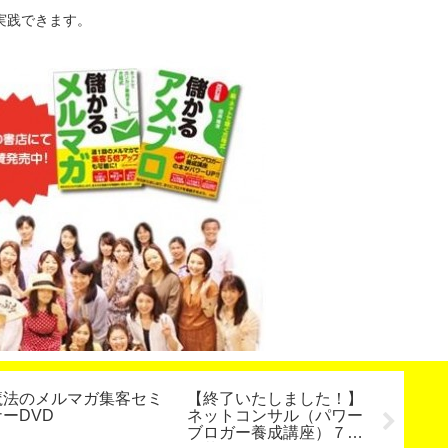
実践できます。
魔法のメルマガ集客セミ
【終了いたしました！】
セミナ
ナーDVD
ネットコンサル（パワー
にする
ブロガー養成講座）７４
講師養