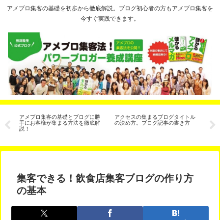
アメブロ集客の基礎を初歩から徹底解説。ブログ初心者の方もアメブロ集客を
今すぐ実践できます。
と
アメブロ集客の基礎とブログに勝
アクセスの集まるブログタイトル
期
３
手にお客様が集まる方法を徹底解
の決め方。ブログ記事の書き方
換
説！
ン、C
ン
集客できる！飲食店集客ブログの作り方
の基本