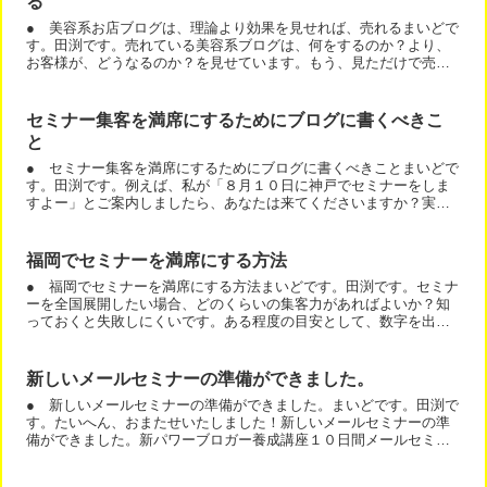
る
● 美容系お店ブログは、理論より効果を見せれば、売れるまいどで
す。田渕です。売れている美容系ブログは、何をするのか？より、
お客様が、どうなるのか？を見せています。もう、見ただけで売れ
るとわかるブログをお見せしますね。このブログの必殺技は、メ...
セミナー集客を満席にするためにブログに書くべきこ
と
● セミナー集客を満席にするためにブログに書くべきことまいどで
す。田渕です。例えば、私が「８月１０日に神戸でセミナーをしま
すよー」とご案内しましたら、あなたは来てくださいますか？実
は、セミナーって急にお誘いされても行けないですよね。予定を
開...
福岡でセミナーを満席にする方法
● 福岡でセミナーを満席にする方法まいどです。田渕です。セミナ
ーを全国展開したい場合、どのくらいの集客力があればよいか？知
っておくと失敗しにくいです。ある程度の目安として、数字を出し
ますね。２００４年、私はセミナーの全国ツアーをしました。東...
新しいメールセミナーの準備ができました。
● 新しいメールセミナーの準備ができました。まいどです。田渕で
す。たいへん、おまたせいたしました！新しいメールセミナーの準
備ができました。新パワーブロガー養成講座１０日間メールセミナ
ーは、１０日間の原稿を全て書き下ろしています。今までのメー...