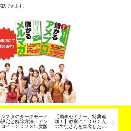
実践できます。
インスタのダークモード
【動画セミナー、特典追
今年は
の設定と解除方法、アン
加！】教室に１０００人
夢を叶
ドロイド２０２３年度版
の生徒さんを集客した方
標設定