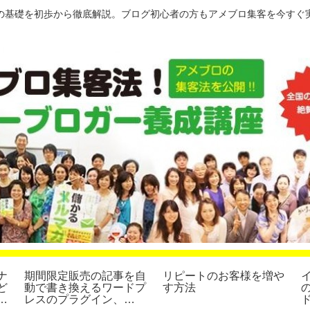
の基礎を初歩から徹底解説。ブログ初心者の方もアメブロ集客を今すぐ
ナ
期間限定販売の記事を自
リピートのお客様を増や
ど
動で書き換えるワードプ
す方法
ッ
レスのプラグイン、