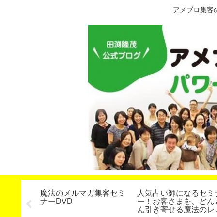
アメブロ集客
定】スタ
魔法のメルマガ集客セミ
人気占い師になるセミ
第２７期
ナーDVD
ー！お客さまを、どん
いたしま
ん引き寄せる魔法のレ