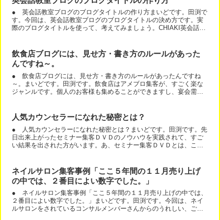
英会話教室ブログのブログタイトルの作り方
● 英会話教室ブログのブログタイトルの作り方まいどです。田渕で
す。今回は、英会話教室ブログのブログタイトルの決め方です。実
際のブログタイトルを使って、考えてみましょう。CHIAKI英会話教
室＠清水（静岡）の【留学なしで英語ペラペラになるブロ...
飲食店ブログには、見せ方・書き方のルールがあった
んですね～。
● 飲食店ブログには、見せ方・書き方のルールがあったんですね
～。まいどです。田渕です。飲食店はアメブロ集客が、すごく楽な
ジャンルです。個人のお客様も集めることができますし、宴会需要
も押さえることができます。そのためには、こんなブログを作れ
ば...
人気カウンセラーになれた秘密とは？
● 人気カウンセラーになれた秘密とは？まいどです。田渕です。先
日出来上がったセミナー集客ＤＶＤのノウハウを実践されて、すご
い結果を出された方がいます。あ、セミナー集客ＤＶＤとは、こん
なＤＶＤです。ノウハウを実行すると、こんなことがおきます。...
ネイルサロン集客事例「ここ５年間の１１月売り上げ
の中では、２番目によい数字でした。」
● ネイルサロン集客事例「ここ５年間の１１月売り上げの中では、
２番目によい数字でした。」まいどです。田渕です。今回は、ネイ
ルサロンをされているコンサルメンバーさんからのうれしい、ご報
告です。あなたも、集客を頑張るとうれしい結果がついてきます...