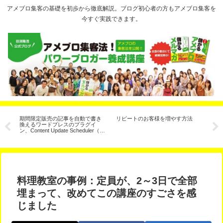
アメブロ集客の基礎を初歩から徹底解説。ブログ初心者の方もアメブロ集客を
今すぐ実践できます。
期間限定販売の記事を自動で書き
リピートのお客様を増やす方法
【
換えるワードプレスのプラグイ
ェ
ン、Content Update Scheduler（コ
た
ンテンツ予約更新）
料理教室の事例：定員が、2～3日で全部
埋まって、改めてこの講座のすごさを感
じました