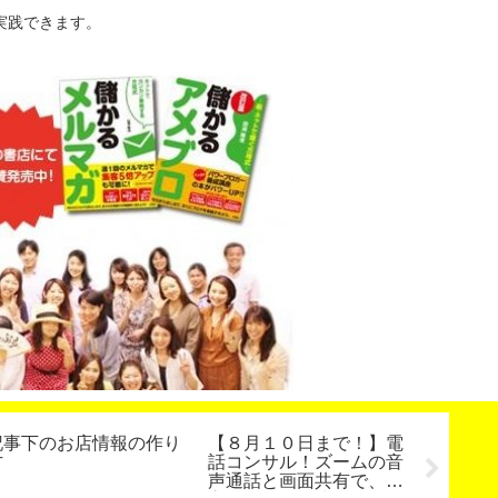
実践できます。
記事下のお店情報の作り
【８月１０日まで！】電
【動画
方
話コンサル！ズームの音
加！】
声通話と画面共有で、集
の生徒