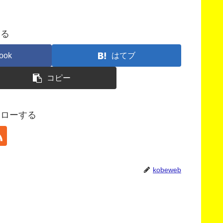
する
ook
はてブ
コピー
フォローする
kobeweb