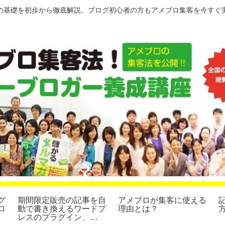
の基礎を初歩から徹底解説。ブログ初心者の方もアメブロ集客を今すぐ
グ
期間限定販売の記事を自
アメブロが集客に使える
ロ
動で書き換えるワードプ
理由とは？
レスのプラグイン、