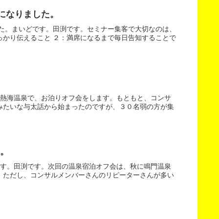
になりました。
した。まいどです。田渕です。セミナー集客で大切なのは、
っかり伝えること ２：満席になるまで毎日告知することで
。熱海温泉で、お泊りオフ会をします。もともと、コンサ
みたいな与太話から始まったのですが、３０名弱の方が集
。
です。田渕です。次回の温泉宿泊オフ会は、秋に鳴門温泉
。ただし、コンサルメンバーさんのリピーターさんが多い