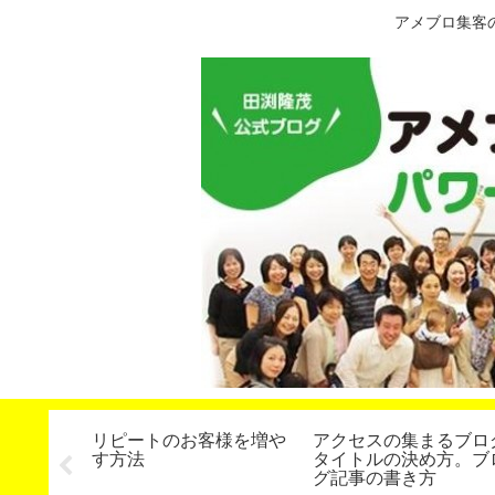
アメブロ集客
の作り
リピートのお客様を増や
アクセスの集まるブロ
トアドバ
す方法
タイトルの決め方。ブ
グ記事の書き方