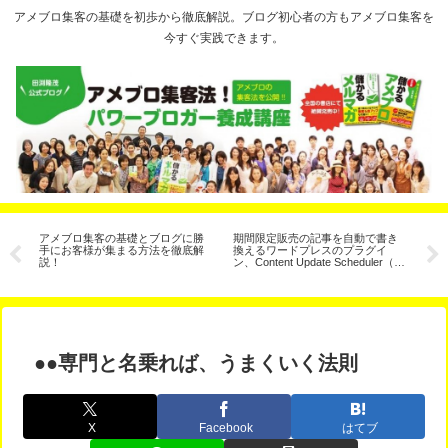
アメブロ集客の基礎を初歩から徹底解説。ブログ初心者の方もアメブロ集客を
今すぐ実践できます。
客
アメブロ集客の基礎とブログに勝
期間限定販売の記事を自動で書き
ブ
法
手にお客様が集まる方法を徹底解
換えるワードプレスのプラグイ
イ
説！
ン、Content Update Scheduler（コ
ンテンツ予約更新）
●●専門と名乗れば、うまくいく法則
X
Facebook
はてブ