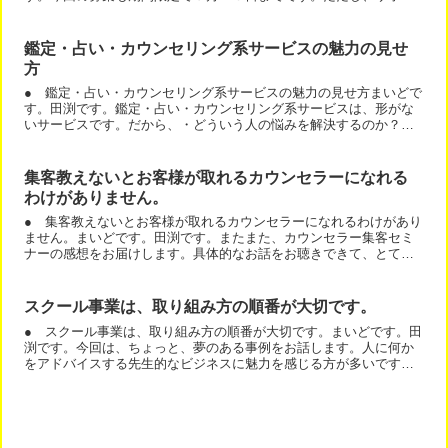
ト人数の関係で集まり過ぎたら、早期終了もあります。では、ネ
ッ...
鑑定・占い・カウンセリング系サービスの魅力の見せ
方
● 鑑定・占い・カウンセリング系サービスの魅力の見せ方まいどで
す。田渕です。鑑定・占い・カウンセリング系サービスは、形がな
いサービスです。だから、・どういう人の悩みを解決するのか？・
受けると何がどうなるのか？を見せていく必要があります。その...
集客教えないとお客様が取れるカウンセラーになれる
わけがありません。
● 集客教えないとお客様が取れるカウンセラーになれるわけがあり
ません。まいどです。田渕です。またまた、カウンセラー集客セミ
ナーの感想をお届けします。具体的なお話をお聴きできて、とても
良かったです。個人的なことで 夫の浮気というところで、すご...
スクール事業は、取り組み方の順番が大切です。
● スクール事業は、取り組み方の順番が大切です。まいどです。田
渕です。今回は、ちょっと、夢のある事例をお話します。人に何か
をアドバイスする先生的なビジネスに魅力を感じる方が多いです
ね。そして、先生っぽい資格を頑張って取る。でも、コンサルや
セ...