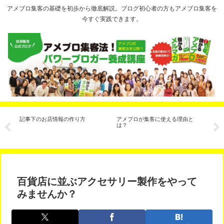
アメブロ集客の基礎を初歩から徹底解説。ブログ初心者の方もアメブロ集客を
今すぐ実践できます。
ル
記事下のお店情報の作り方
アメブロが集客に使える理由と
【
は？
月
た
百貨店に並ぶアクセサリー製作をやって
みませんか？