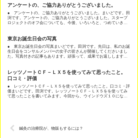
アンケートの、ご協力ありがとうございました。
● アンケートの、ご協力ありがとうございました。まいどです。田
渕です。アンケートの、ご協力ありがとうございました。スタープ
ロジェクトのオフ会についても、今後、いろいろと、つめていきま
すね。ところで、スタープロジェクトとは別に、お会いできる機...
東京お誕生日会の写真
● 東京お誕生日会の写真まいどです。田渕です。先日は、私のお誕
生日会をコンサルメンバーの女子の皆さんが開催してくださいまし
た。写真付きの記事もあります。頑張って、成果でお返ししますね
ー＾＾
レッツノートＣＦ－ＬＸ５を使ってみて思ったこと。
口コミ・評価
● レッツノートＣＦ－ＬＸ５を使ってみて思ったこと。口コミ・評
価まいどです。田渕です。レッツノートＣＦ－ＬＸ５をを使ってみ
て思ったことを書いてみます。今回から、ウインドウズ１０になり
ました。私の環境は、・事務所では、ノートパソコンにモニター...
鍼灸の治療院が、物販もするには？