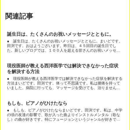
関連記事
誕生日は、たくさんのお祝いメッセージとともに。
● 誕生日は、たくさんのお祝いメッセージとともに。まいどです。
田渕です。おはようございます。昨日は、４５回目の誕生日でし
た。新しいブログでは、１００人を超える皆さんのお祝いメッセー
ジが。フェイスブックでも、本当にたくさんのお祝いメッセージ
が...
現役医師が教える西洋医学では解決できなかった症状
を解決する方法
● 現役医師が教える西洋医学では解決できなかった症状を解決する
方法まいどです。田渕です。体って不思議です。私は腰痛を持って
いました。病院に行っても、マッサージを受けても、治りませんで
した。痛みをとってくれる治療はありましたが、腰痛にならない...
もしも、ピアノがひけたなら
● もしも、ピアノがひけたならまいどです。田渕です。私は、中学
の頃の友達の影響で、歌が入った曲よりインストルメンタル（歌な
し）の曲が好きです。特にフュージョンというジャンルが好きで、
サポートなど作業中は、いつも、音楽を流しています。今日は、...