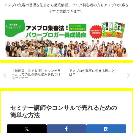
アメブロ集客の基礎を初歩から徹底解説。ブログ初心者の方もアメブロ集客を
今すぐ実践できます。
勝
【動画版、ＤＶＤ版】カウンセラ
アメブロが集客に使える理由と
人
解
ーとしての圧倒的な強みを見つけ
は？
ー
るセミナー
セミナー講師やコンサルで売れるための
簡単な方法