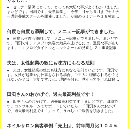
りました。
● セミナー講師にとって、とっても大切な事がよくわかりました。
まいどです。田渕です。去年募集し、今年１月から６月までセミナ
ー講師養成スクールを開催しました。６回のセミナーを１８枚組の
ＤＶＤに収録し、通信講座としてリリースします。講義だけでは...
何度も何度も添削して、メニュー記事ができました。
● 何度も何度も添削して、メニュー記事ができました。まいどで
す。田渕です。アメブロ集客の効果を上げるには、重要な事があり
ます。１：ブログタイトルとニックネームの見直し ２：重要記事の
見直し今回は、重要記事の中で１番重要なメニュー記事について...
夫は、女性起業の敵にも味方にもなる法則
● 夫は、女性起業の敵にも味方にもなる法則まいどです。田渕で
す。女性が起業やお仕事をされる場合、ご主人に理解されるか？さ
れないか？は、大切ですよね。理解も何も、見守ってあげれば良い
と思うのですけどね。しかし、実際には、特にビジネス初期に、
色...
田渕さんのおかげで、過去最高利益です！
● 田渕さんのおかげで、過去最高利益です！まいどです。田渕で
す。コンサルルームでサポートしていたら、「田渕さんのおかげ
で、過去最高利益です！」って、うれしいご報告を頂きました。重
要なので、あと２回くらい書きます。（笑）「田渕さんのおかげ
で、...
ネイルサロン集客事例「売上は、前年同月比１０４％