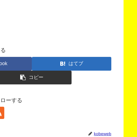
する
ook
はてブ
コピー
フォローする
kobeweb