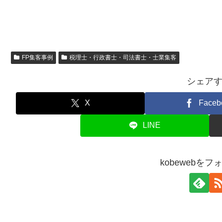
FP集客事例
税理士・行政書士・司法書士・士業集客
シェア
X
Faceb
LINE
kobewebを