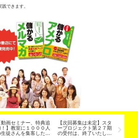
実践できます。
【動画セミナー、特典追
【次回募集は未定】スタ
インス
加！】教室に１０００人
ープロジェクト第２７期
の設定
の生徒さんを集客した方
の受付は、終了いたしま
ドロイ