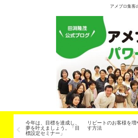
アメブロ集客
記事を自
今年は、目標を達成し、
リピートのお客様を増
ワードプ
夢を叶えましょう。「目
す方法
ン、
標設定セミナー」