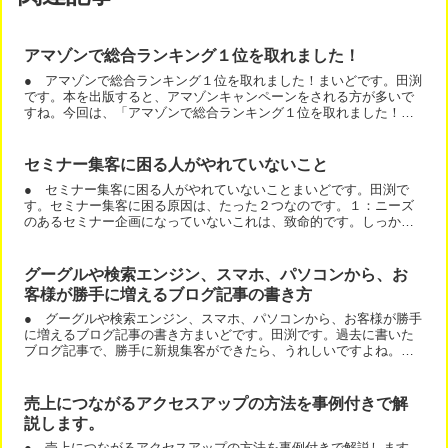
アマゾンで総合ランキング１位を取れました！
● アマゾンで総合ランキング１位を取れました！まいどです。田渕
です。本を出版すると、アマゾンキャンペーンをされる方が多いで
すね。今回は、「アマゾンで総合ランキング１位を取れました！」
と言うお話です。ちなみに、部門別１位などアピールされている...
セミナー集客に困る人がやれていないこと
● セミナー集客に困る人がやれていないことまいどです。田渕で
す。セミナー集客に困る原因は、たった２つなのです。１：ニーズ
のあるセミナー企画になっていないこれは、致命的です。しっか
り、読者さんや見込み客へニーズ調査しましょう。２：そもそも、
見...
グーグルや検索エンジン、スマホ、パソコンから、お
客様が勝手に増えるブログ記事の書き方
● グーグルや検索エンジン、スマホ、パソコンから、お客様が勝手
に増えるブログ記事の書き方まいどです。田渕です。過去に書いた
ブログ記事で、勝手に新規集客ができたら、うれしいですよね。今
回は、お客様が勝手に増えるブログ記事の書き方です。お客様は...
売上につながるアクセスアップの方法を事例付きで解
説します。
● 売上につながるアクセスアップの方法を事例付きで解説します。