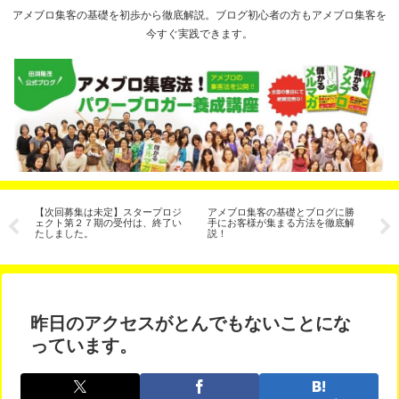
アメブロ集客の基礎を初歩から徹底解説。ブログ初心者の方もアメブロ集客を
今すぐ実践できます。
え
【次回募集は未定】スタープロジ
アメブロ集客の基礎とブログに勝
魔法
」
ェクト第２７期の受付は、終了い
手にお客様が集まる方法を徹底解
たしました。
説！
昨日のアクセスがとんでもないことにな
っています。