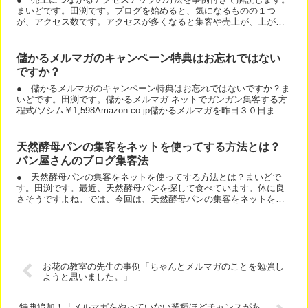
まいどです。田渕です。ブログを始めると、気になるものの１つ
が、アクセス数です。アクセスが多くなると集客や売上が、上がり
そうですものね。上がりそうと書いたのは、理由があります。売
上...
儲かるメルマガのキャンペーン特典はお忘れではない
ですか？
● 儲かるメルマガのキャンペーン特典はお忘れではないですか？ま
いどです。田渕です。儲かるメルマガ ネットでガンガン集客する方
程式/ソシム￥1,598Amazon.co.jp儲かるメルマガを昨日３０日まで
にご購入いただいた場合、キャンペーン特...
天然酵母パンの集客をネットを使ってする方法とは？
パン屋さんのブログ集客法
● 天然酵母パンの集客をネットを使ってする方法とは？まいどで
す。田渕です。最近、天然酵母パンを探して食べています。体に良
さそうですよね。では、今回は、天然酵母パンの集客をネットを使
ってする方法です。私の場合、大阪府豊中市庄内に住んでいま
す。...
お花の教室の先生の事例「ちゃんとメルマガのことを勉強し
ようと思いました。」
特典追加！「メルマガをやっていない業種ほどチャンスがあ