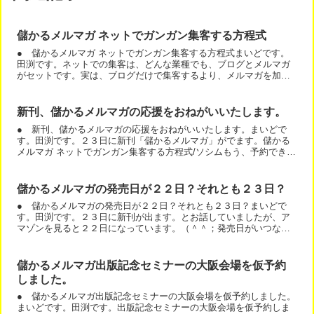
儲かるメルマガ ネットでガンガン集客する方程式
● 儲かるメルマガ ネットでガンガン集客する方程式まいどです。
田渕です。ネットでの集客は、どんな業種でも、ブログとメルマガ
がセットです。実は、ブログだけで集客するより、メルマガを加え
ると集客や売上は、５倍になります。あなたは、もう、メルマガ...
新刊、儲かるメルマガの応援をおねがいいたします。
● 新刊、儲かるメルマガの応援をおねがいいたします。まいどで
す。田渕です。２３日に新刊「儲かるメルマガ」がでます。儲かる
メルマガ ネットでガンガン集客する方程式/ソシムもう、予約できる
状態になっていますね。発売日の２３日から１週間、特典がも...
儲かるメルマガの発売日が２２日？それとも２３日？
● 儲かるメルマガの発売日が２２日？それとも２３日？まいどで
す。田渕です。２３日に新刊が出ます。とお話していましたが、ア
マゾンを見ると２２日になっています。（＾＾；発売日がいつなの
か？によって、戦略が全く変わりますので、現在確認中です。２
２...
儲かるメルマガ出版記念セミナーの大阪会場を仮予約
しました。
● 儲かるメルマガ出版記念セミナーの大阪会場を仮予約しました。
まいどです。田渕です。出版記念セミナーの大阪会場を仮予約しま