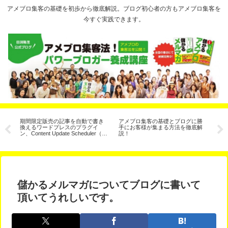
アメブロ集客の基礎を初歩から徹底解説。ブログ初心者の方もアメブロ集客を
今すぐ実践できます。
ラ
期間限定販売の記事を自動で書き
アメブロ集客の基礎とブログに勝
【
け
換えるワードプレスのプラグイ
手にお客様が集まる方法を徹底解
ル
ン、Content Update Scheduler（コ
説！
で
ンテンツ予約更新）
儲かるメルマガについてブログに書いて
頂いてうれしいです。