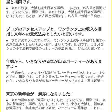
屋と福岡です。
● 東京に続き、大阪も誕生日会が満席に！あとは、名古屋と福岡で
す。まいどです。田渕です。東京に続き、大阪も誕生日会が満席に
なりました！あとは、名古屋と福岡です。名古屋での誕生日会は、
１２月１１日の１８時スタートの予定です。後日、名古屋の幹事...
ブログのアクセスアップと、ワンランク上の収入を目
指し来年への意気込みとしたいと思います。
● ブログのアクセスアップと、ワンランク上の収入を目指し来年へ
の意気込みとしたいと思います。まいどです。田渕です。１２月２
０日の今年最初で最後のセミナーの参加表明が、どんどん届いてい
ます。あ、実際のお申し込みは、メルマガからお届けしますから...
年始から、いきなりやる気が出るパーティーがありま
すよ－
● 年始から、いきなりやる気が出るパーティーがありますよ－まい
どです。田渕です。１月３０日あるパーティーに出席します。年始
から、いきなりやる気が出るパーティーがありますよ－私は起業前
に、自分に何ができるのか？自分が成功できるのか？すごく不安...
東京の新年会が、満席になりました！
● 東京の新年会が、満席になりました！まいどです。田渕です。東
京の新年会が、満席になりました！これで、東京も大阪も、新年会
は満席です。年末年始のオフ会や、パーティーの募集は、これにて
完了です。また、オフ会などありましたら、ご案内いたしますね...