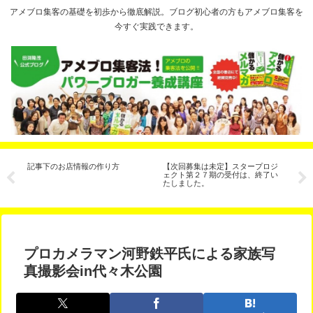
アメブロ集客の基礎を初歩から徹底解説。ブログ初心者の方もアメブロ集客を
今すぐ実践できます。
客
記事下のお店情報の作り方
【次回募集は未定】スタープロジ
【
法
ェクト第２７期の受付は、終了い
ー
たしました。
る
プロカメラマン河野鉄平氏による家族写
真撮影会in代々木公園