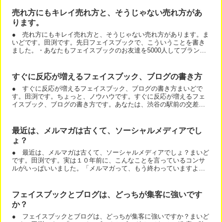
売れ方にもキレイ売れ方と、そうじゃない売れ方があ
ります。
● 売れ方にもキレイ売れ方と、そうじゃない売れ方があります。ま
いどです。田渕です。先日フェイスブックで、こういうことを書き
ました。・あなたもフェイスブックのお友達を5000人してブランデ
ィングしませんか？みたいなセミナーは、数字のマジックで...
すぐに反応が増えるフェイスブック、ブログの書き方
● すぐに反応が増えるフェイスブック、ブログの書き方まいどで
す。田渕です。ちょっと、ノウハウです。すぐに反応が増えるフェ
イスブック、ブログの書き方です。あなたは、渋谷の駅前の交差点
にいます。「おーい」って、誰かが叫んだとします。あなたは振
り...
最近は、メルマガは古くて、ソーシャルメディアでし
ょ？
● 最近は、メルマガは古くて、ソーシャルメディアでしょ？まいど
です。田渕です。実は１０年前に、こんなことを言っているコンサ
ルがいっぱいいました。「メルマガって、もう終わっていますよ
ね。」しかし、答えはＮＯです。メルマガのお陰で何億稼いだか
わ...
フェイスブックとブログは、どっちが集客に強いです
か？
● フェイスブックとブログは、どっちが集客に強いですか？まいど