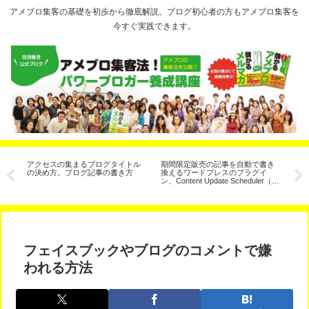
アメブロ集客の基礎を初歩から徹底解説。ブログ初心者の方もアメブロ集客を
今すぐ実践できます。
方
アクセスの集まるブログタイトル
期間限定販売の記事を自動で書き
ア
ル
の決め方。ブログ記事の書き方
換えるワードプレスのプラグイ
は
ン、Content Update Scheduler（コ
ンテンツ予約更新）
フェイスブックやブログのコメントで嫌
われる方法