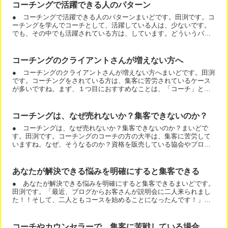
コーチングで活躍できる人のパターン
● コーチングで活躍できる人のパターンまいどです。田渕です。コ
ーチングを学んでコーチとして、活躍している人は、少ないです。
でも、その中でも活躍されている方は、しています。どういうパタ
ーンなのか？お話しますね。１：会えば、多くの人が好きになっ...
コーチングのクライアントさんが増えない方へ
● コーチングのクライアントさんが増えない方へまいどです。田渕
です。コーチングをされている方は、集客に苦労されているケース
が多いですね。まず、１つ目におすすめなことは、「コーチ」と名
乗らないことです。そして、１番重要であり、コーチの方ができ...
コーチングは、なぜ売れないか？集客できないのか？
● コーチングは、なぜ売れないか？集客できないのか？まいどで
す。田渕です。コーチングのコーチの方の大半は、集客に苦労して
いますね。なぜ、そうなるのか？資格を販売している協会やプロコ
ーチ養成講座やコーチングプロコースをしている大先生に、質問
す...
あなたが解決できる悩みを明確にすると集客できる
● あなたが解決できる悩みを明確にすると集客できるまいどです。
田渕です。「最近、ブログからお客さんが説明会に二人来られまし
た！！そして、二人ともコースを始めることになったんです！」こ
んなうれしいご報告を頂きました。なぜ、お客様が来られたのか...
コーチやカウンセラーで、集客に苦戦している場合