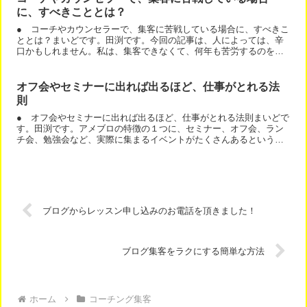
に、すべきこととは？
● コーチやカウンセラーで、集客に苦戦している場合に、すべきこ
ととは？まいどです。田渕です。今回の記事は、人によっては、辛
口かもしれません。私は、集客できなくて、何年も苦労するのを見
るのは、嫌いです。落とし穴があったら、そこにあるよ。と言い...
オフ会やセミナーに出れば出るほど、仕事がとれる法
則
● オフ会やセミナーに出れば出るほど、仕事がとれる法則まいどで
す。田渕です。アメブロの特徴の１つに、セミナー、オフ会、ラン
チ会、勉強会など、実際に集まるイベントがたくさんあるというも
のがあります。もし、あなたが何かビジネスをされている場合、...
ブログからレッスン申し込みのお電話を頂きました！
ブログ集客をラクにする簡単な方法
ホーム
コーチング集客