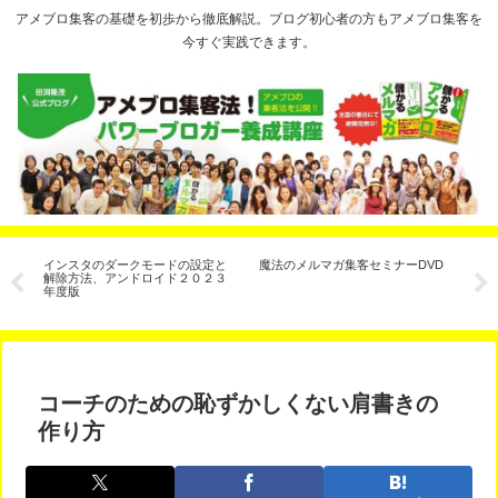
アメブロ集客の基礎を初歩から徹底解説。ブログ初心者の方もアメブロ集客を
今すぐ実践できます。
インスタのダークモードの設定と
魔法のメルマガ集客セミナーDVD
人
解除方法、アンドロイド２０２３
ー
年度版
コーチのための恥ずかしくない肩書きの
作り方