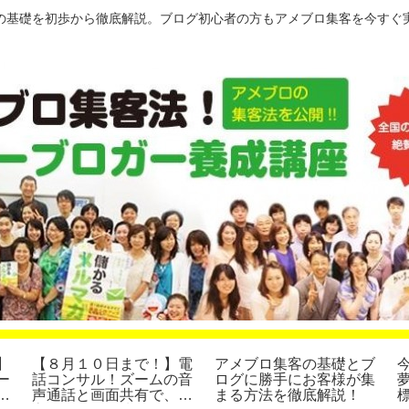
の基礎を初歩から徹底解説。ブログ初心者の方もアメブロ集客を今すぐ
】
【８月１０日まで！】電
アメブロ集客の基礎とブ
ー
話コンサル！ズームの音
ログに勝手にお客様が集
４
声通話と画面共有で、集
まる方法を徹底解説！