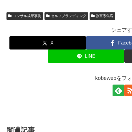
コンサル成果事例
セルフブランディング
教室系集客
シェア
X
Faceb
LINE
kobewebを
関連記事