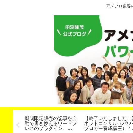
アメブロ集客
で限定募
期間限定販売の記事を自
【終了いたしました！
的に結果
動で書き換えるワードプ
ネットコンサル（パワ
なたへ
レスのプラグイン、
ブロガー養成講座）７