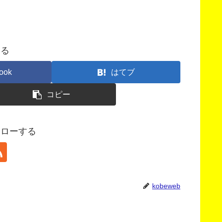
する
ook
はてブ
コピー
フォローする
kobeweb