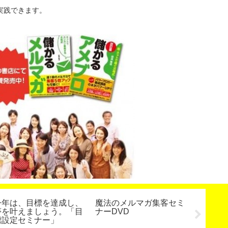
実践できます。
今年は、目標を達成し、
魔法のメルマガ集客セミ
人気占
夢を叶えましょう。「目
ナーDVD
ー！お
標設定セミナー」
ん引き