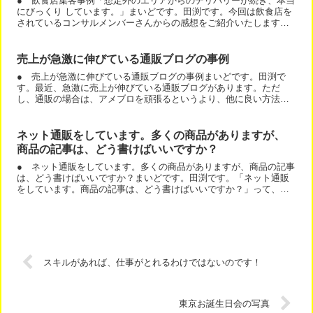
● 飲食店集客事例「想定外のエリアからのデリバリーが続き、本当
にびっくり しています。」まいどです。田渕です。今回は飲食店を
されているコンサルメンバーさんからの感想をご紹介いたします。
飲食店は、個人客も出前も、宴会客もブログから取れるので、...
売上が急激に伸びている通販ブログの事例
● 売上が急激に伸びている通販ブログの事例まいどです。田渕で
す。最近、急激に売上が伸びている通販ブログがあります。ただ
し、通販の場合は、アメブロを頑張るというより、他に良い方法が
あります。 楽天市場アマゾンヤフーショッピングヤフオクなど。
物...
ネット通販をしています。多くの商品がありますが、
商品の記事は、どう書けばいいですか？
● ネット通販をしています。多くの商品がありますが、商品の記事
は、どう書けばいいですか？まいどです。田渕です。「ネット通販
をしています。商品の記事は、どう書けばいいですか？」って、よ
くある質問です。ネット通販をされている場合、商品数が多いの...
スキルがあれば、仕事がとれるわけではないのです！
東京お誕生日会の写真