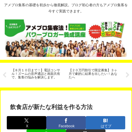
アメブロ集客の基礎を初歩から徹底解説。ブログ初心者の方もアメブロ集客を
今すぐ実践できます。
え
【８月１０日まで！】電話コンサ
【２０万円割引で限定募集】３ヶ
記
」
ル！ズームの音声通話と画面共有
月で劇的に結果を出したい！あな
で、集客の悩みを解決します。
たへ
飲食店が新たな利益を作る方法
X
Facebook
はてブ