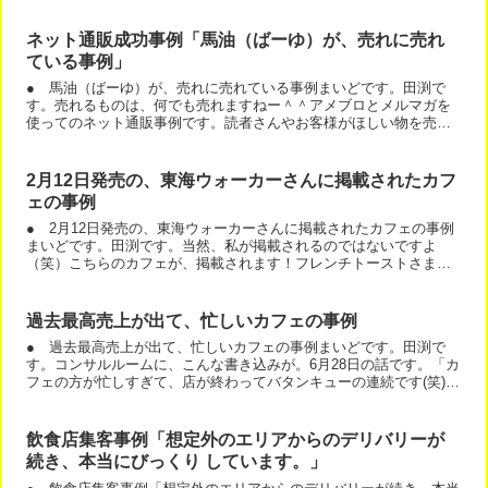
ネット通販成功事例「馬油（ばーゆ）が、売れに売れ
ている事例」
● 馬油（ばーゆ）が、売れに売れている事例まいどです。田渕で
す。売れるものは、何でも売れますねー＾＾アメブロとメルマガを
使ってのネット通販事例です。読者さんやお客様がほしい物を売る
と、販売はラクチンですよ。お客様は、ほしいわけですから、感
想...
2月12日発売の、東海ウォーカーさんに掲載されたカフ
ェの事例
● 2月12日発売の、東海ウォーカーさんに掲載されたカフェの事例
まいどです。田渕です。当然、私が掲載されるのではないですよ
（笑）こちらのカフェが、掲載されます！フレンチトーストさまさ
まですねーカフェの中のたった１つのメニューが、お店の発展に...
過去最高売上が出て、忙しいカフェの事例
● 過去最高売上が出て、忙しいカフェの事例まいどです。田渕で
す。コンサルルームに、こんな書き込みが。6月28日の話です。「カ
フェの方が忙しすぎて、店が終わってバタンキューの連続です(笑)ち
なみに、ちょうどコンサルに入ってからの１年間は、昨年...
飲食店集客事例「想定外のエリアからのデリバリーが
続き、本当にびっくり しています。」