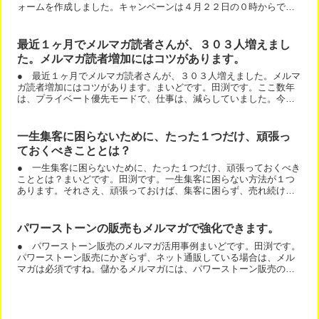
ォームを作成しました。キャンペーンは４月２２日の０時からです
ので、日付が変わったらキャンペーンページから請求できるよう...
最近１ヶ月でメルマガ読者さんが、３０３人増えまし
た。メルマガ読者増加にはコツがあります。
● 最近１ヶ月でメルマガ読者さんが、３０３人増えました。メルマ
ガ読者増加にはコツがあります。まいどです。田渕です。ここ数年
は、プライベート優先モードで、仕事は、減らしていました。今年
は、起業２０周年です。頑張る年にしようと思っています。その...
一生集客に困らないために、たった１つだけ、頑張っ
ておくべきこととは？
● 一生集客に困らないために、たった１つだけ、頑張っておくべき
こととは？まいどです。田渕です。一生集客に困らない方法が１つ
あります。それさえ、頑張っておけば、集客に困らず、売れ続ける
ことが出来ます。逆に、有名でも、無名でも、それをサボると、...
パワーストーンの販売もメルマガで強化できます。
● パワーストーン販売のメルマガ活用事例まいどです。田渕です。
パワーストーン販売にかぎらず、ネット通販している場合は、メル
マガは必須ですね。儲かるメルマガには、パワーストーン販売のメ
ルマガ活用事例もあります。パワーストーンの販売もメルマガで...