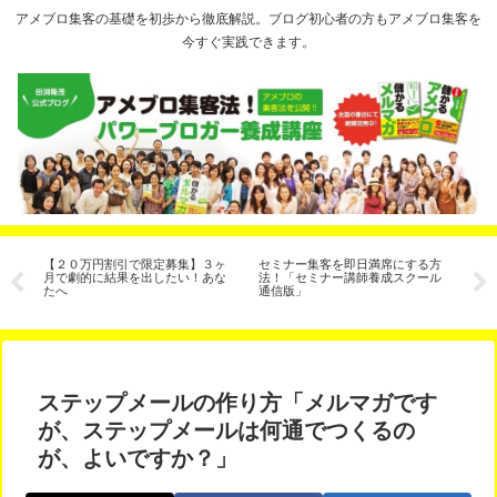
アメブロ集客の基礎を初歩から徹底解説。ブログ初心者の方もアメブロ集客を
今すぐ実践できます。
VD
【２０万円割引で限定募集】３ヶ
セミナー集客を即日満席にする方
ア
月で劇的に結果を出したい！あな
法！「セミナー講師養成スクール
は
たへ
通信版」
ステップメールの作り方「メルマガです
が、ステップメールは何通でつくるの
が、よいですか？」