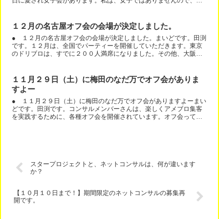
日に愛され女子会があります。私は、女子ではありませんので、い
けません。（＾＾；私の代わりに彼女のお祝いにかけつけてあげ...
１２月の名古屋オフ会の会場が決定しました。
● １２月の名古屋オフ会の会場が決定しました。まいどです。田渕
です。１２月は、全国でパーティーを開催していただきます。東京
のドリブロは、すでに２００人満席になりました。その他、大阪、
福岡、名古屋で開催されます。１２月の名古屋オフ会の会場が決...
１１月２９日（土）に梅田のなだ万でオフ会がありま
すよー
● １１月２９日（土）に梅田のなだ万でオフ会がありますよーまい
どです。田渕です。コンサルメンバーさんは、楽しくアメブロ集客
を実践するために、各種オフ会を開催されています。オフ会って、
楽しいですよ。同じアメブロガーとして、すぐに仲良くなれます...
スタープロジェクトと、ネットコンサルは、何が違います
か？
【１０月１０日まで！】期間限定のネットコンサルの募集再
開です。