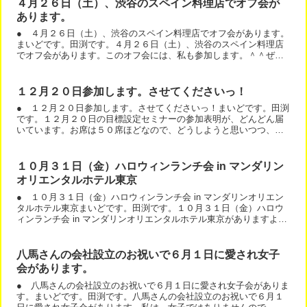
４月２６日（土）、渋谷のスペイン料理店でオフ会が
あります。
● ４月２６日（土）、渋谷のスペイン料理店でオフ会があります。
まいどです。田渕です。４月２６日（土）、渋谷のスペイン料理店
でオフ会があります。このオフ会には、私も参加します。＾＾ぜ
ひ、会いに来てくださいね。詳細は、こちらです。
１２月２０日参加します。させてくださいっ！
● １２月２０日参加します。させてくださいっ！まいどです。田渕
です。１２月２０日の目標設定セミナーの参加表明が、どんどん届
いています。お席は５０席ほどなので、どうしようと思いつつ、会
場の変更はしません。＾＾会場を変更キャンセルすると、売上は...
１０月３１日（金）ハロウィンランチ会 in マンダリン
オリエンタルホテル東京
● １０月３１日（金）ハロウィンランチ会 in マンダリンオリエン
タルホテル東京まいどです。田渕です。１０月３１日（金）ハロウ
ィンランチ会 in マンダリンオリエンタルホテル東京がありますよー
＾＾たまには、ちょっと奮発して、お洒落なホテルの...
八馬さんの会社設立のお祝いで６月１日に愛され女子
会があります。
● 八馬さんの会社設立のお祝いで６月１日に愛され女子会がありま
す。まいどです。田渕です。八馬さんの会社設立のお祝いで６月１