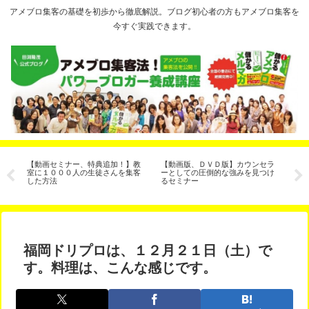
アメブロ集客の基礎を初歩から徹底解説。ブログ初心者の方もアメブロ集客を
今すぐ実践できます。
客
【動画セミナー、特典追加！】教
【動画版、ＤＶＤ版】カウンセラ
ブ
法
室に１０００人の生徒さんを集客
ーとしての圧倒的な強みを見つけ
イ
した方法
るセミナー
福岡ドリプロは、１２月２１日（土）で
す。料理は、こんな感じです。