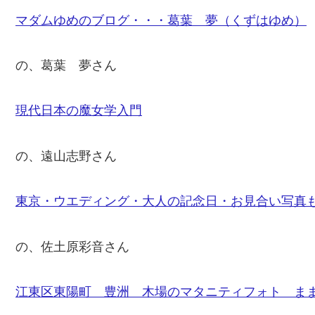
マダムゆめのブログ・・・葛葉 夢（くずはゆめ）
の、葛葉 夢さん
現代日本の魔女学入門
の、遠山志野さん
東京・ウエディング・大人の記念日・お見合い写真
の、佐土原彩音さん
江東区東陽町 豊洲 木場のマタニティフォト ま