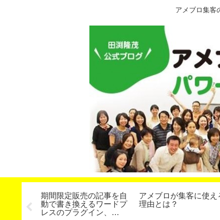
アメブロ集客
るセミナ
期間限定販売の記事を自
アメブロが集客に使え
、どんど
動で書き換えるワードプ
理由とは？
法のレッ
レスのプラグイン、