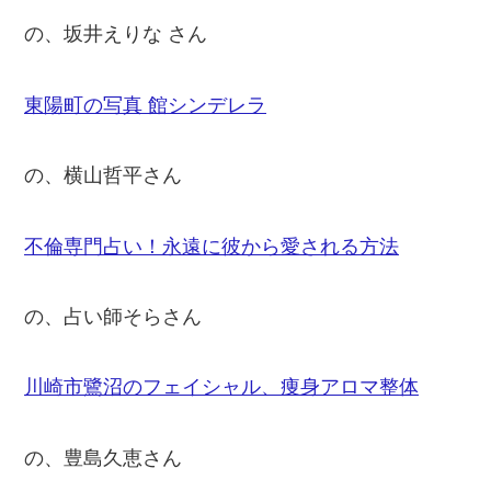
の、坂井えりな さん
東陽町の写真 館シンデレラ
の、横山哲平さん
不倫専門占い！永遠に彼から愛される方法
の、占い師そらさん
川崎市鷺沼のフェイシャル、痩身アロマ整体
の、豊島久恵さん