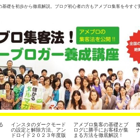
の基礎を初歩から徹底解説。ブログ初心者の方もアメブロ集客を今すぐ
る
インスタのダークモード
アメブロ集客の基礎とブ
の設定と解除方法、アン
ログに勝手にお客様が集
ドロイド２０２３年度版
まる方法を徹底解説！