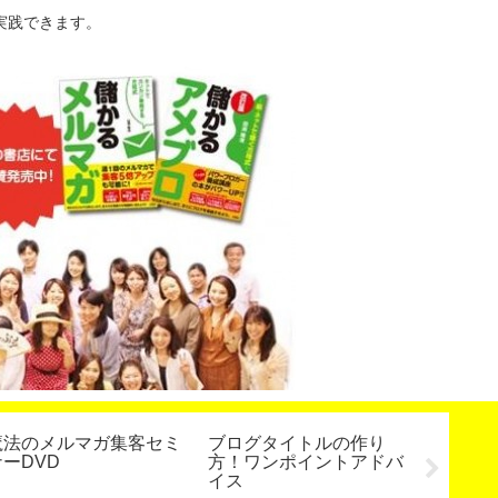
実践できます。
魔法のメルマガ集客セミ
ブログタイトルの作り
【次回
ナーDVD
方！ワンポイントアドバ
ープロ
イス
の受付