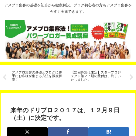
アメブロ集客の基礎を初歩から徹底解説。ブログ初心者の方もアメブロ集客を
今すぐ実践できます。
アメブロ集客の基礎とブログに勝
【次回募集は未定】スタープロジ
期
手にお客様が集まる方法を徹底解
ェクト第２７期の受付は、終了い
換
説！
たしました。
ン、C
ン
来年のドリプロ２０１７は、１２月９日
（土）に決定です。