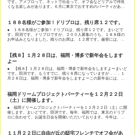
です。アメブロって、ネットで出会って、オフ会などリアルで仲良
くなる楽しみがあります。６月に東京でおすすめのパーティがあり
ますよー＾＾今回は、お誕生日会になっていますが、はじめまし...
１８８名様がご参加！ドリブロは、残り席１２です。
● １８８名様がご参加！ドリブロは、残り席１２です。まいどで
す。田渕です。ドリブロですが、２００人募集のうち、１８８様の
お申込みとなりました。残りのお席は、１２席です。厳密には、２
９名様が振込で、ご入金をお待ちしている状態です。ご入金でお
席...
【残８】１月２８日は、福岡・博多で新年会をします
よー
● 【残８】１月２８日は、福岡・博多で新年会をしますよーまいど
です。田渕です。もうすでに、残り８席になっていますが．．．１
月２８日は、福岡・博多で新年会をしますよーこの新年会には、私
も参加します。気軽に会いに来てくださいねー＾＾詳細は、幹事...
福岡ドリームプロジェクトパーティーを１２月２２日
（土）に開催します。
● 福岡ドリームプロジェクトパーティーを１２月２２日（土）に開
催します。まいどです。田渕です。毎年、福岡では、東京のドリプ
ロに合わせて、お誕生日会を開催いただいております。今年は、名
前を変えて、福岡ドリームプロジェクトパーティーを開催します...
１１月２２日に自由が丘の邸宅フレンチでオフ会があ