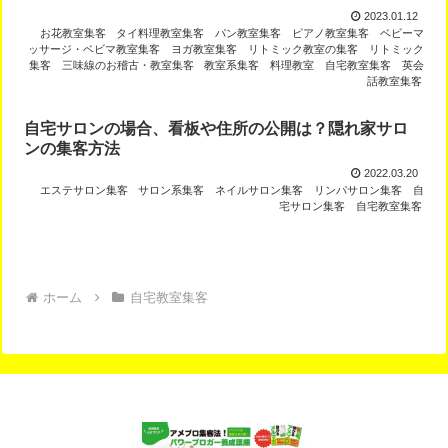
2023.01.12
お花教室集客
タイ料理教室集客
パン教室集客
ピアノ教室集客
ベビーマ
ッサージ・ベビマ教室集客
ヨガ教室集客
リトミック教室の集客
リトミック
集客
三味線のお稽古・教室集客
教室系集客
料理教室
自宅教室集客
英会
話教室集客
自宅サロンの場合、看板や住所の公開は？隠れ家サロ
ンの集客方法
2022.03.20
エステサロン集客
サロン系集客
ネイルサロン集客
リンパサロン集客
自
宅サロン集客
自宅教室集客
ホーム
自宅教室集客