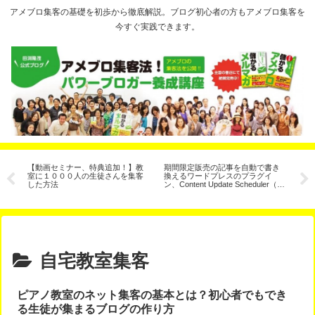
アメブロ集客の基礎を初歩から徹底解説。ブログ初心者の方もアメブロ集客を
今すぐ実践できます。
コ
【動画セミナー、特典追加！】教
期間限定販売の記事を自動で書き
セ
室に１０００人の生徒さんを集客
換えるワードプレスのプラグイ
法
した方法
ン、Content Update Scheduler（コ
通
ンテンツ予約更新）
自宅教室集客
ピアノ教室のネット集客の基本とは？初心者でもでき
る生徒が集まるブログの作り方