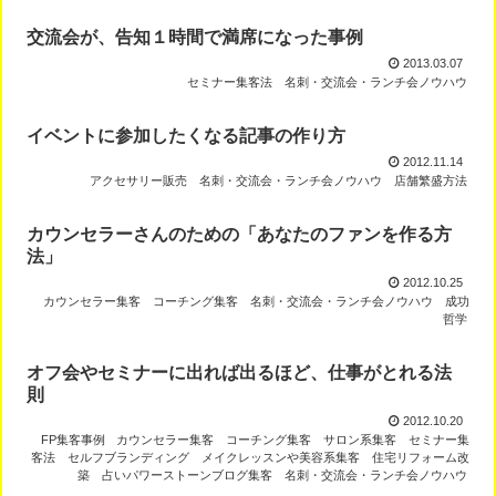
交流会が、告知１時間で満席になった事例
2013.03.07
セミナー集客法
名刺・交流会・ランチ会ノウハウ
イベントに参加したくなる記事の作り方
2012.11.14
アクセサリー販売
名刺・交流会・ランチ会ノウハウ
店舗繁盛方法
カウンセラーさんのための「あなたのファンを作る方
法」
2012.10.25
カウンセラー集客
コーチング集客
名刺・交流会・ランチ会ノウハウ
成功
哲学
オフ会やセミナーに出れば出るほど、仕事がとれる法
則
2012.10.20
FP集客事例
カウンセラー集客
コーチング集客
サロン系集客
セミナー集
客法
セルフブランディング
メイクレッスンや美容系集客
住宅リフォーム改
築
占いパワーストーンブログ集客
名刺・交流会・ランチ会ノウハウ