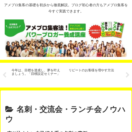
アメブロ集客の基礎を初歩から徹底解説。ブログ初心者の方もアメブロ集客を
今すぐ実践できます。
方
今年は、目標を達成し、夢を叶え
リピートのお客様を増やす方法
ア
ル
ましょう。「目標設定セミナー」
の
名刺・交流会・ランチ会ノウハ
ウ