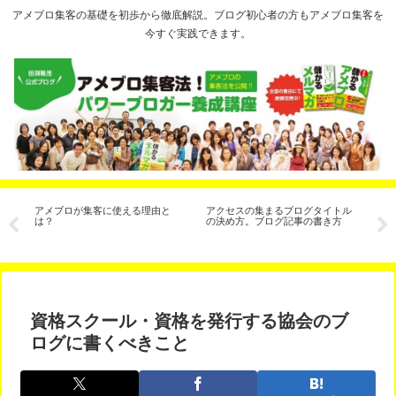
アメブロ集客の基礎を初歩から徹底解説。ブログ初心者の方もアメブロ集客を
今すぐ実践できます。
ヶ
アメブロが集客に使える理由と
アクセスの集まるブログタイトル
イ
な
は？
の決め方。ブログ記事の書き方
解
年
資格スクール・資格を発行する協会のブ
ログに書くべきこと