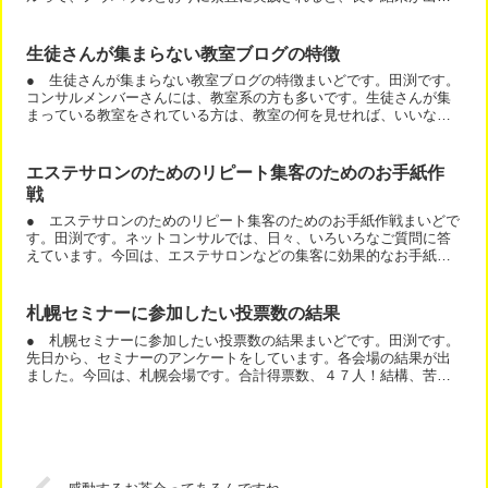
すね。今回は、地方のサロンの事例です。「今までにない勢いで...
生徒さんが集まらない教室ブログの特徴
● 生徒さんが集まらない教室ブログの特徴まいどです。田渕です。
コンサルメンバーさんには、教室系の方も多いです。生徒さんが集
まっている教室をされている方は、教室の何を見せれば、いいなー
と思われるか？知っています。ブログをやってから知る人もいま...
エステサロンのためのリピート集客のためのお手紙作
戦
● エステサロンのためのリピート集客のためのお手紙作戦まいどで
す。田渕です。ネットコンサルでは、日々、いろいろなご質問に答
えています。今回は、エステサロンなどの集客に効果的なお手紙作
戦の話です。実際にコンサルで回答した内容をシェアしますね。...
札幌セミナーに参加したい投票数の結果
● 札幌セミナーに参加したい投票数の結果まいどです。田渕です。
先日から、セミナーのアンケートをしています。各会場の結果が出
ました。今回は、札幌会場です。合計得票数、４７人！結構、苦戦
すると予想した地域ですが、思ったより参加表明が多かったです...