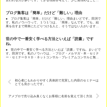
言われる方が多いです。できる理由を考えて、少し無理めなことを
頑張るのは、確かに、しんどいです。しかし、できない理由やや...
ブログ集客は「簡単」だけど「難しい」理由
● ブログ集客は「簡単」だけど「難しい」理由まいどです。田渕で
す。私のノウハウって、１つ１つは、「簡単」なんです。でも、結
果を出すまで簡単にたどりつける人と、そうではない人がいます。
１つ１つは、簡単でも、最低限必要なパーツが全部そろわないと...
世の中で一番安く学べる方法といえば「読書」です
ね。
● 世の中で一番安く学べる方法といえば「読書」ですね。まいどで
す。田渕です。私のノウハウは、・ブログ・メルマガ・本・セミナ
ー・セミナーＤＶＤ・ネットコンサル・プレミアムコンサルと無料
と有料、色々な形で、お届けしています。しかし、無料でも有料...
初心者にもわかりやすく具体的で充実した内容のセミナーは
とても良かったです。
アメブロで売り込み臭くなくお客様に名前を覚えて頂く方法