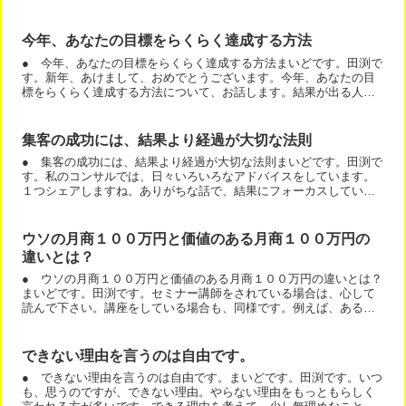
今年、あなたの目標をらくらく達成する方法
● 今年、あなたの目標をらくらく達成する方法まいどです。田渕で
す。新年、あけまして、おめでとうございます。今年、あなたの目
標をらくらく達成する方法について、お話します。結果が出る人
は、結果が出る行動を続けている。結果が出ない人は、行動が足
り...
集客の成功には、結果より経過が大切な法則
● 集客の成功には、結果より経過が大切な法則まいどです。田渕で
す。私のコンサルでは、日々いろいろなアドバイスをしています。
１つシェアしますね。ありがちな話で、結果にフォーカスしている
とそうなりますね。＾＾良い結果の時はノリノリでやる。悪い結...
ウソの月商１００万円と価値のある月商１００万円の
違いとは？
● ウソの月商１００万円と価値のある月商１００万円の違いとは？
まいどです。田渕です。セミナー講師をされている場合は、心して
読んで下さい。講座をしている場合も、同様です。例えば、ある人
が月商１００万を達成したとします。これは、すごく良いことで...
できない理由を言うのは自由です。
● できない理由を言うのは自由です。まいどです。田渕です。いつ
も、思うのですが、できない理由。やらない理由をもっともらしく