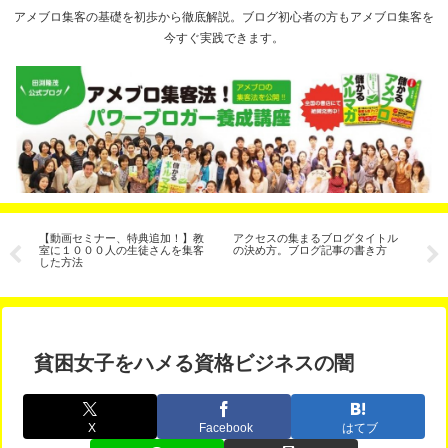
アメブロ集客の基礎を初歩から徹底解説。ブログ初心者の方もアメブロ集客を
今すぐ実践できます。
【動画セミナー、特典追加！】教
アクセスの集まるブログタイトル
ブ
室に１０００人の生徒さんを集客
の決め方。ブログ記事の書き方
イ
した方法
貧困女子をハメる資格ビジネスの闇
X
Facebook
はてブ