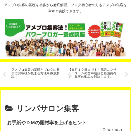
アメブロ集客の基礎を初歩から徹底解説。ブログ初心者の方もアメブロ集客を
今すぐ実践できます。
ヶ
アメブロ集客の基礎とブログに勝
【８月１０日まで！】電話コンサ
人
な
手にお客様が集まる方法を徹底解
ル！ズームの音声通話と画面共有
ー
説！
で、集客の悩みを解決します。
リンパサロン集客
お手紙やＤＭの開封率を上げるヒント
2014.10.21